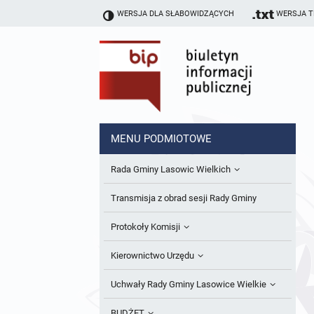
WERSJA DLA SŁABOWIDZĄCYCH
WERSJA 
MENU PODMIOTOWE
Rada Gminy Lasowic Wielkich
Sesje Rady Gminy
Transmisja z obrad sesji Rady Gminy
Skład Rady Gminy
Protokoły Komisji
Interpelacje i Zapytania Radnych
Komisja Budżetu i Finansów
Kierownictwo Urzędu
Komisje Rady Gminy i informacja o
Komisja Oświatowa
Wójt
Uchwały Rady Gminy Lasowice Wielkie
terminach zwołania komisji
Komisja Komunalno Rolna
Referaty i stanowiska
Uchwały Rady Gminy 2024-2029
BUDŻET