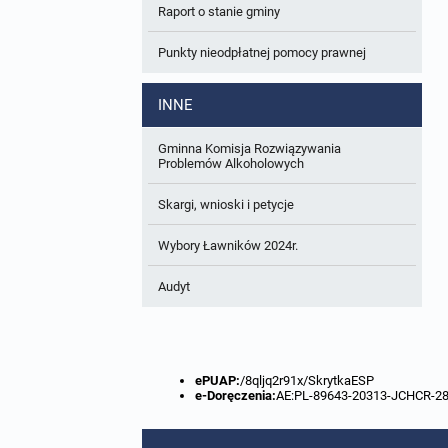
Raport o stanie gminy
W trakcie opracowania
Wnioski o sporządzenie lub zmianę planów
ogólnych lub planów miejscowych
Punkty nieodpłatnej pomocy prawnej
Zbiory danych przestrzennych
INNE
Analizy zmian w zagospodarowaniu
przestrzennym
Gminna Komisja Rozwiązywania
Problemów Alkoholowych
Skargi, wnioski i petycje
Wybory Ławników 2024r.
Audyt
ePUAP:
/8qljq2r91x/SkrytkaESP
e-Doręczenia:
AE:PL-89643-20313-JCHCR-2