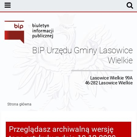
MENU PODMIOTOWE
Rada Gminy Lasowic Wielkich
Sesje Rady Gminy
Transmisja z obrad sesji Rady Gminy
BIP Urzędu Gminy Lasowice
Skład Rady Gminy
Protokoły Komisji
Wielkie
Interpelacje i Zapytania Radnych
Komisja Budżetu i Finansów
Kierownictwo Urzędu
Lasowice Wielkie 99A
46-282 Lasowice Wielkie
Komisje Rady Gminy i informacja o terminach zwołania komisji
Komisja Oświatowa
Wójt
Uchwały Rady Gminy Lasowice Wielkie
Protokoły z posiedzeń sesji 2026
Komisja Komunalno Rolna
Referaty i stanowiska
Uchwały Rady Gminy 2024-2029
BUDŻET
Strona główna
Protokoły z posiedzeń sesji 2025
Komisja Rewizyjna
Uchwały Rady Gminy 2018-2023
Sprawozdania budżetowe
Urząd Gminy
Przeglądasz archiwalną wersję
Protokoły z posiedzeń sesji 2024
Komisja skarg, wniosków i petycji
Uchwały Rady Gminy 2014-2018
Sprawozdania Finansowe
Statut gminy
Informacje ogólne