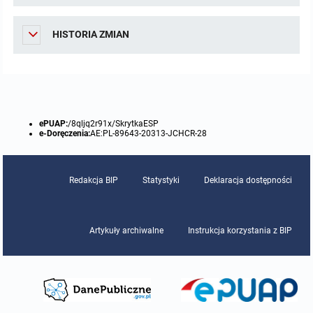
Protokoły z posiedzeń sesji 2015
Zarządzenia w 2009
Oświadczenia kandydata
Publicznie dostępny wykaz danych o środowisku
Kontrole
HISTORIA ZMIAN
Protokoły z posiedzeń sesji 2014
Informacja o wynikach naboru
Rejestr działalności regulowanej
Przetargi
Protokoły z posiedzeń sesji 2013
Roczne sprawozdania z gospodarki odpadami
Platforma e-Zamówienia
Gminna Ewidencja Zabytków Gminy Lasowice Wielkie
ePUAP:
/8qljq2r91x/SkrytkaESP
Protokoły z posiedzeń sesji 2012
Analiza stanu gospodarki odpadami
Ogłoszenia dodatkowe
Planowanie i zagospodarowanie przestrzenne
e-Doręczenia:
AE:PL-89643-20313-JCHCR-28
Protokoły z posiedzeń sesji 2011
Okresowa ocena jakości wody
Odpowiedzi na zapytania
Studium uwarunkowań i kierunków zagospodarowania przestrzennego
Zaproszenia do składania ofert
Redakcja BIP
Statystyki
Deklaracja dostępności
Protokoły z posiedzeń sesji 2010
Sprawozdanie okresowe z realizacji programu ochrony powietrza
Informacja z otwarcia ofert
Miejscowe plany zagospodarowania przestrzennego
Archiwum BIP
Obowiązujące
Artykuły archiwalne
Instrukcja korzystania z BIP
Dyżury Przewodniczącego Rady Gminy
Plan Postępowań
Plan ogólny gminy
OGŁOSZENIA
Taryfy dla zbiorowego zaopatrzenia w wodę i zbiorowego odprowadzania
W trakcie opracowania
Obowiązujące
ścieków dla Gminy Lasowice Wielkie
Informacje o wyborze ofert
Formularze dotyczące aktów planowania przestrzennego
W trakcie opracowania
Obowiązujący
Ochrona danych osobowych
Wnioski o sporządzenie lub zmianę planów ogólnych lub planów
W trakcie opracowania