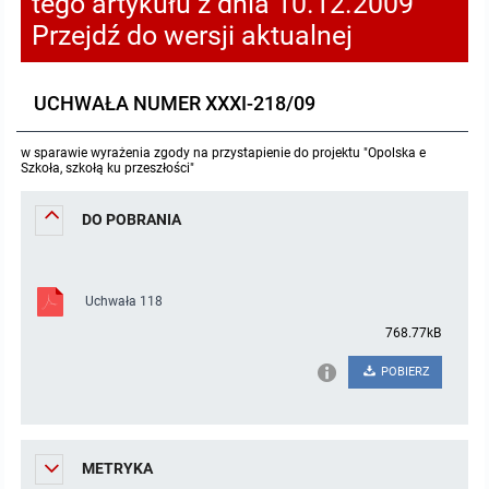
tego artykułu z dnia 10.12.2009
Przejdź do wersji aktualnej
Protokoły z posiedzeń sesji 2023
Wspólne posiedzenia Komisji Rady Gminy Lasowice Wielkie
Uchwały Rady Gminy 2009-2014
Informacje o finansach publicznych
Strategia rozwoju
Kogo dotyczy BIP?
MENU PRZEDMIOTOWE
Protokoły z posiedzeń sesji 2022
Doraźna komisji ds. wyboru ławników
Uchwały Rady Gminy do 2007
Opinie Regionalnej Izby Obrachunkowej
Regulamin organizacyjny
Co powinien zawierać BIP?
Instytucje Gminne
UCHWAŁA NUMER XXXI-218/09
Protokoły z posiedzeń sesji 2021
Gospodarka przestrzenna
Podstawy prawne
JEDNOSTKI ORGANIZACYJNE
Zarządzenia Wójta
w sparawie wyrażenia zgody na przystapienie do projektu "Opolska e
Szkoła, szkołą ku przeszłości"
Protokoły z posiedzeń sesji 2020
Raport dostępności
Formularz oświadczenia BIP
Sołectwa
Zarządzenia Wójta 2024-2029
Podatki i opłaty
Ośrodek Pomocy Społecznej
DO POBRANIA
Protokoły z posiedzeń sesji 2019
Zarządzenia Wójta 2018-2023
Formularze na podatki lokalne obowiązujące od 1 lipca 2019 r.
Preferencyjny zakup węgla
Zespół Szkolno-Przedszkolny w Chocianowicach
Uchwała 118
Protokoły z posiedzeń sesji 2018
Zarządzenia Wójta Gminy w 2010 roku
Umorzenia
Oświadczenia majątkowe radnych i pracowników
Zespół Szkolno-Przedszkolny w Lasowicach Wielkich
768.77kB
Protokoły z posiedzeń sesji 2017
Zarządzenia Wójta Gminy w 2011 r.
Podatki i opłaty lokalne
Obwieszczenia i ogłoszenia
Biblioteka Publiczna
POBIERZ
Protokoły z posiedzeń sesji 2017
Zarządzenia Wójta do 2007
Informacje publiczne archiwalne
Praca w Urzędzie
METRYKA
Protokoły z posiedzeń sesji 2016
Zarządzenia w 2008 roku
Informacje o środowisku
Ogłoszenia o naborze
Ochrona Środowiska