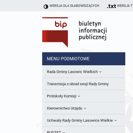
WERSJA DLA SŁABOWIDZĄCYCH
WERSJA 
MENU PODMIOTOWE
Rada Gminy Lasowic Wielkich
Sesje Rady Gminy
Transmisja z obrad sesji Rady Gminy
Skład Rady Gminy
Protokoły Komisji
Interpelacje i Zapytania Radnych
Komisja Budżetu i Finansów
Kierownictwo Urzędu
Komisje Rady Gminy i informacja o
Komisja Oświatowa
Wójt
Uchwały Rady Gminy Lasowice Wielkie
terminach zwołania komisji
Komisja Komunalno Rolna
Referaty i stanowiska
Uchwały Rady Gminy 2024-2029
BUDŻET