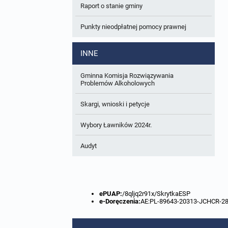
Raport o stanie gminy
W trakcie opracowania
Wnioski o sporządzenie lub zmianę planów
ogólnych lub planów miejscowych
Punkty nieodpłatnej pomocy prawnej
Zbiory danych przestrzennych
INNE
Analizy zmian w zagospodarowaniu
przestrzennym
Gminna Komisja Rozwiązywania
Problemów Alkoholowych
Skargi, wnioski i petycje
Wybory Ławników 2024r.
Audyt
ePUAP:
/8qljq2r91x/SkrytkaESP
e-Doręczenia:
AE:PL-89643-20313-JCHCR-2