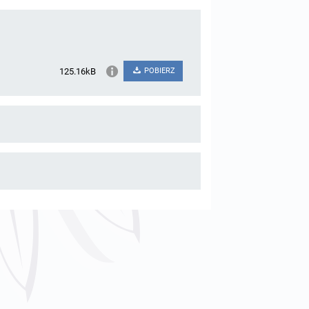
125.16kB
POBIERZ