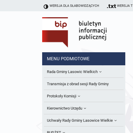
WERSJA DLA SŁABOWIDZĄCYCH
WERSJA 
MENU PODMIOTOWE
Rada Gminy Lasowic Wielkich
Sesje Rady Gminy
Transmisja z obrad sesji Rady Gminy
Skład Rady Gminy
Protokoły Komisji
Interpelacje i Zapytania Radnych
Komisja Budżetu i Finansów
Kierownictwo Urzędu
Komisje Rady Gminy i informacja o
Komisja Oświatowa
Wójt
Uchwały Rady Gminy Lasowice Wielkie
terminach zwołania komisji
Komisja Komunalno Rolna
Referaty i stanowiska
Uchwały Rady Gminy 2024-2029
BUDŻET