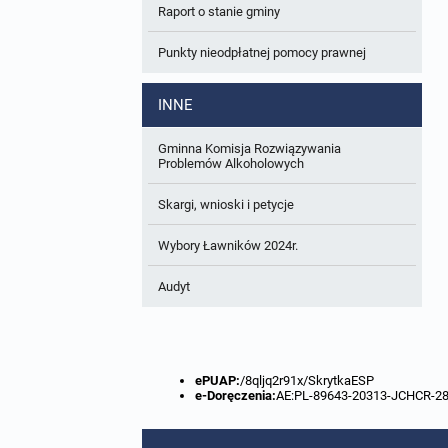
Raport o stanie gminy
W trakcie opracowania
Wnioski o sporządzenie lub zmianę planów
ogólnych lub planów miejscowych
Punkty nieodpłatnej pomocy prawnej
Zbiory danych przestrzennych
INNE
Analizy zmian w zagospodarowaniu
przestrzennym
Gminna Komisja Rozwiązywania
Problemów Alkoholowych
Skargi, wnioski i petycje
Wybory Ławników 2024r.
Audyt
ePUAP:
/8qljq2r91x/SkrytkaESP
e-Doręczenia:
AE:PL-89643-20313-JCHCR-2