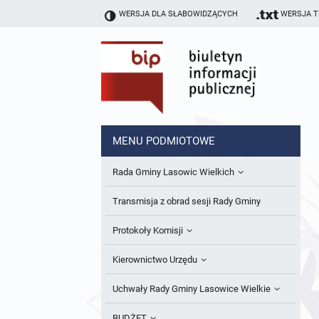
WERSJA DLA SŁABOWIDZĄCYCH
WERSJA 
MENU PODMIOTOWE
Rada Gminy Lasowic Wielkich
Sesje Rady Gminy
Transmisja z obrad sesji Rady Gminy
Skład Rady Gminy
Protokoły Komisji
Interpelacje i Zapytania Radnych
Komisja Budżetu i Finansów
Kierownictwo Urzędu
Komisje Rady Gminy i informacja o
Komisja Oświatowa
Wójt
Uchwały Rady Gminy Lasowice Wielkie
terminach zwołania komisji
Komisja Komunalno Rolna
Referaty i stanowiska
Uchwały Rady Gminy 2024-2029
BUDŻET