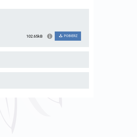
102.65kB
POBIERZ