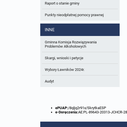
Raport o stanie gminy
W trakcie opracowania
Wnioski o sporządzenie lub zmianę planów
ogólnych lub planów miejscowych
Punkty nieodpłatnej pomocy prawnej
Zbiory danych przestrzennych
INNE
Analizy zmian w zagospodarowaniu
przestrzennym
Gminna Komisja Rozwiązywania
Problemów Alkoholowych
Skargi, wnioski i petycje
Wybory Ławników 2024r.
Audyt
ePUAP:
/8qljq2r91x/SkrytkaESP
e-Doręczenia:
AE:PL-89643-20313-JCHCR-2