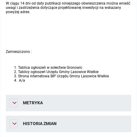
miejscowych
Raport o stanie gminy
W ciągu 14 dni od daty publikacji niniejszego obwieszczenia można wnieść
uwagi i zastrzeżenia dotyczące projektowanej inwestycji na wskazany
powyżej adres.
Zbiory danych przestrzennych
Punkty nieodpłatnej pomocy prawnej
Analizy zmian w zagospodarowaniu przestrzennym
INNE
Gminna Komisja Rozwiązywania Problemów Alkoholowych
Zamieszczono :
Skargi, wnioski i petycje
Tablica ogłoszeń w sołectwie Gronowic
Tablicy ogłoszeń Urzędu Gminy Lasowice Wielkie
Strona internetowa BIP Urzędu Gminy Lasowice Wielkie
Wybory Ławników 2024r.
A/a
Audyt
METRYKA
HISTORIA ZMIAN