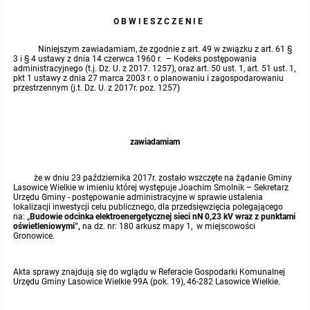
O B W I E S Z C Z E N I E
Protokoły z posiedzeń sesji 2015
Zarządzenia w 2009
Oświadczenia kandydata
Publicznie dostępny wykaz danych o środowisku
Kontrole
Niniejszym zawiadamiam, że zgodnie z art. 49 w związku z art. 61 §
Protokoły z posiedzeń sesji 2014
Informacja o wynikach naboru
Rejestr działalności regulowanej
Przetargi
3 i § 4 ustawy z dnia 14 czerwca 1960 r. – Kodeks postępowania
administracyjnego (t.j. Dz. U. z 2017. 1257), oraz art. 50 ust. 1, art. 51 ust. 1,
pkt 1 ustawy z dnia 27 marca 2003 r. o planowaniu i zagospodarowaniu
przestrzennym (j.t. Dz. U. z 2017r. poz. 1257)
Protokoły z posiedzeń sesji 2013
Roczne sprawozdania z gospodarki odpadami
Platforma e-Zamówienia
Gminna Ewidencja Zabytków Gminy Lasowice Wielkie
Protokoły z posiedzeń sesji 2012
Analiza stanu gospodarki odpadami
Ogłoszenia dodatkowe
Planowanie i zagospodarowanie przestrzenne
zawiadamiam
Protokoły z posiedzeń sesji 2011
Okresowa ocena jakości wody
Odpowiedzi na zapytania
Studium uwarunkowań i kierunków zagospodarowania przestrzennego
Zaproszenia do składania ofert
że w dniu 23 października 2017r. zostało wszczęte na żądanie Gminy
Lasowice Wielkie w imieniu której występuje Joachim Smolnik – Sekretarz
Protokoły z posiedzeń sesji 2010
Sprawozdanie okresowe z realizacji programu ochrony powietrza
Informacja z otwarcia ofert
Miejscowe plany zagospodarowania przestrzennego
Archiwum BIP
Urzędu Gminy - postępowanie administracyjne w sprawie ustalenia
Obowiązujące
lokalizacji inwestycji celu publicznego, dla przedsięwzięcia polegającego
na: „
Budowie odcinka elektroenergetycznej sieci nN 0,23 kV wraz z punktami
oświetleniowymi”,
na dz. nr: 180 arkusz mapy 1, w miejscowości
Dyżury Przewodniczącego Rady Gminy
Plan Postępowań
Plan ogólny gminy
OGŁOSZENIA
Taryfy dla zbiorowego zaopatrzenia w wodę i zbiorowego odprowadzania
W trakcie opracowania
Obowiązujące
Gronowice.
ścieków dla Gminy Lasowice Wielkie
Informacje o wyborze ofert
Formularze dotyczące aktów planowania przestrzennego
W trakcie opracowania
Obowiązujący
Akta sprawy znajdują się do wglądu w Referacie Gospodarki Komunalnej
Ochrona danych osobowych
Urzędu Gminy Lasowice Wielkie 99A (pok. 19), 46-282 Lasowice Wielkie.
Wnioski o sporządzenie lub zmianę planów ogólnych lub planów
W trakcie opracowania