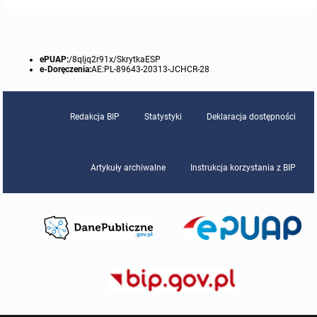
ePUAP:
/8qljq2r91x/SkrytkaESP
e-Doręczenia:
AE:PL-89643-20313-JCHCR-28
Redakcja BIP
Statystyki
Deklaracja dostępności
Artykuły archiwalne
Instrukcja korzystania z BIP