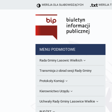
WERSJA DLA SŁABOWIDZĄCYCH
WERSJA 
MENU PODMIOTOWE
Rada Gminy Lasowic Wielkich
Sesje Rady Gminy
Transmisja z obrad sesji Rady Gminy
Skład Rady Gminy
Protokoły Komisji
Interpelacje i Zapytania Radnych
Komisja Budżetu i Finansów
Kierownictwo Urzędu
Komisje Rady Gminy i informacja o
Komisja Oświatowa
Wójt
Uchwały Rady Gminy Lasowice Wielkie
terminach zwołania komisji
Komisja Komunalno Rolna
Referaty i stanowiska
Uchwały Rady Gminy 2024-2029
BUDŻET