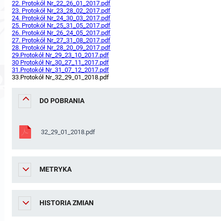
22. Protokół Nr_22_26_01_2017.pdf
23. Protokół Nr_23_28_02_2017.pdf
24. Protokół Nr_24_30_03_2017.pdf
25. Protokół Nr_25_31_05_2017.pdf
26. Protokół Nr_26_24_05_2017.pdf
27. Protokół Nr_27_31_08_2017.pdf
28. Protokół Nr_28_20_09_2017.pdf
29.Protokół Nr_29_23_10_2017.pdf
30 Protokół Nr_30_27_11_2017.pdf
31.Protokół Nr_31_07_12_2017.pdf
33.Protokół Nr_32_29_01_2018.pdf
DO POBRANIA
32_29_01_2018.pdf
METRYKA
HISTORIA ZMIAN