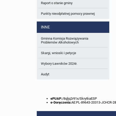
Raport o stanie gminy
W trakcie opracowania
Wnioski o sporządzenie lub zmianę planów
ogólnych lub planów miejscowych
Punkty nieodpłatnej pomocy prawnej
Zbiory danych przestrzennych
INNE
Analizy zmian w zagospodarowaniu
przestrzennym
Gminna Komisja Rozwiązywania
Problemów Alkoholowych
Skargi, wnioski i petycje
Wybory Ławników 2024r.
Audyt
ePUAP:
/8qljq2r91x/SkrytkaESP
e-Doręczenia:
AE:PL-89643-20313-JCHCR-2