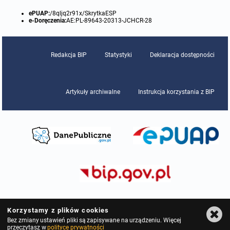
ePUAP:
/8qljq2r91x/SkrytkaESP
e-Doręczenia:
AE:PL-89643-20313-JCHCR-28
Redakcja BIP
Statystyki
Deklaracja dostępności
Artykuły archiwalne
Instrukcja korzystania z BIP
Korzystamy z plików cookies
Bez zmiany ustawień pliki są zapisywane na urządzeniu. Więcej
przeczytasz w
polityce prywatności