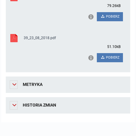
79.26kB
POBIERZ
39_23_08_2018.pdf
51.10kB
POBIERZ
METRYKA
HISTORIA ZMIAN