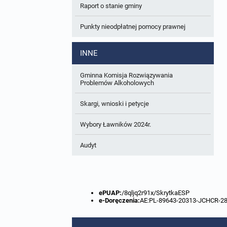
Raport o stanie gminy
W trakcie opracowania
Wnioski o sporządzenie lub zmianę planów
ogólnych lub planów miejscowych
Punkty nieodpłatnej pomocy prawnej
Zbiory danych przestrzennych
INNE
Analizy zmian w zagospodarowaniu
przestrzennym
Gminna Komisja Rozwiązywania
Problemów Alkoholowych
Skargi, wnioski i petycje
Wybory Ławników 2024r.
Audyt
ePUAP:
/8qljq2r91x/SkrytkaESP
e-Doręczenia:
AE:PL-89643-20313-JCHCR-2