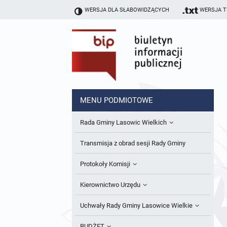
WERSJA DLA SŁABOWIDZĄCYCH
WERSJA 
MENU PODMIOTOWE
Rada Gminy Lasowic Wielkich
Sesje Rady Gminy
Transmisja z obrad sesji Rady Gminy
Skład Rady Gminy
Protokoły Komisji
Interpelacje i Zapytania Radnych
Komisja Budżetu i Finansów
Kierownictwo Urzędu
Komisje Rady Gminy i informacja o
Komisja Oświatowa
Wójt
Uchwały Rady Gminy Lasowice Wielkie
terminach zwołania komisji
Komisja Komunalno Rolna
Referaty i stanowiska
Uchwały Rady Gminy 2024-2029
BUDŻET