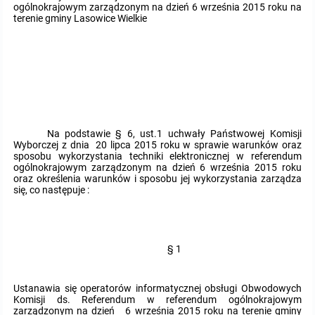
ogólnokrajowym zarządzonym na dzień 6 września 2015 roku na
terenie gminy Lasowice Wielkie
Protokoły z posiedzeń sesji 2015
Zarządzenia w 2009
Oświadczenia kandydata
Publicznie dostępny wykaz danych o środowisku
Kontrole
Protokoły z posiedzeń sesji 2014
Informacja o wynikach naboru
Rejestr działalności regulowanej
Przetargi
Protokoły z posiedzeń sesji 2013
Roczne sprawozdania z gospodarki odpadami
Platforma e-Zamówienia
Gminna Ewidencja Zabytków Gminy Lasowice Wielkie
Protokoły z posiedzeń sesji 2012
Analiza stanu gospodarki odpadami
Ogłoszenia dodatkowe
Planowanie i zagospodarowanie przestrzenne
Na podstawie § 6, ust.1 uchwały Państwowej Komisji
Wyborczej z dnia 20 lipca 2015 roku w sprawie warunków oraz
sposobu wykorzystania techniki elektronicznej w referendum
Protokoły z posiedzeń sesji 2011
Okresowa ocena jakości wody
Odpowiedzi na zapytania
Studium uwarunkowań i kierunków zagospodarowania przestrzennego
Zaproszenia do składania ofert
ogólnokrajowym zarządzonym na dzień 6 września 2015 roku
oraz określenia warunków i sposobu jej wykorzystania zarządza
się, co następuje :
Protokoły z posiedzeń sesji 2010
Sprawozdanie okresowe z realizacji programu ochrony powietrza
Informacja z otwarcia ofert
Miejscowe plany zagospodarowania przestrzennego
Archiwum BIP
Obowiązujące
Dyżury Przewodniczącego Rady Gminy
Plan Postępowań
Plan ogólny gminy
OGŁOSZENIA
Taryfy dla zbiorowego zaopatrzenia w wodę i zbiorowego odprowadzania
W trakcie opracowania
Obowiązujące
ścieków dla Gminy Lasowice Wielkie
§ 1
Informacje o wyborze ofert
Formularze dotyczące aktów planowania przestrzennego
W trakcie opracowania
Obowiązujący
Ochrona danych osobowych
Ustanawia się operatorów informatycznej obsługi Obwodowych
Komisji ds. Referendum w referendum ogólnokrajowym
Wnioski o sporządzenie lub zmianę planów ogólnych lub planów
W trakcie opracowania
zarządzonym na dzień 6 września 2015 roku na terenie gminy