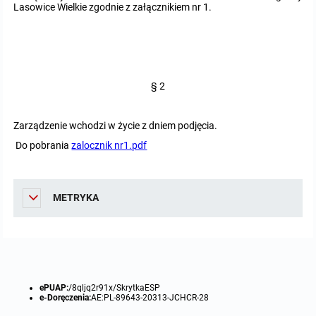
miejscowych
Raport o stanie gminy
Lasowice Wielkie zgodnie z załącznikiem nr 1.
Zbiory danych przestrzennych
Punkty nieodpłatnej pomocy prawnej
Analizy zmian w zagospodarowaniu przestrzennym
INNE
§ 2
Gminna Komisja Rozwiązywania Problemów Alkoholowych
Zarządzenie wchodzi w życie z dniem podjęcia.
Skargi, wnioski i petycje
Do pobrania
zalocznik nr1.pdf
Wybory Ławników 2024r.
METRYKA
Audyt
ePUAP:
/8qljq2r91x/SkrytkaESP
e-Doręczenia:
AE:PL-89643-20313-JCHCR-28