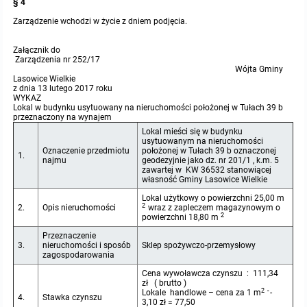
§ 4
Zarządzenie wchodzi w życie z dniem podjęcia.
Protokoły z posiedzeń sesji 2015
Zarządzenia w 2009
Oświadczenia kandydata
Publicznie dostępny wykaz danych o środowisku
Kontrole
Załącznik do
Protokoły z posiedzeń sesji 2014
Informacja o wynikach naboru
Rejestr działalności regulowanej
Przetargi
Zarządzenia nr 252/17
Wójta Gminy
Lasowice Wielkie
z dnia 13 lutego 2017 roku
Protokoły z posiedzeń sesji 2013
Roczne sprawozdania z gospodarki odpadami
Platforma e-Zamówienia
Gminna Ewidencja Zabytków Gminy Lasowice Wielkie
WYKAZ
Lokal w budynku usytuowany na nieruchomości położonej w Tułach 39 b
przeznaczony na wynajem
Protokoły z posiedzeń sesji 2012
Analiza stanu gospodarki odpadami
Ogłoszenia dodatkowe
Planowanie i zagospodarowanie przestrzenne
Lokal mieści się w budynku
usytuowanym na nieruchomości
Oznaczenie przedmiotu
położonej w Tułach 39 b oznaczonej
1.
Protokoły z posiedzeń sesji 2011
najmu
geodezyjnie jako dz. nr 201/1 , k.m. 5
Okresowa ocena jakości wody
Odpowiedzi na zapytania
Studium uwarunkowań i kierunków zagospodarowania przestrzennego
Zaproszenia do składania ofert
zawartej w KW 36532 stanowiącej
własność Gminy Lasowice Wielkie
Protokoły z posiedzeń sesji 2010
Sprawozdanie okresowe z realizacji programu ochrony powietrza
Informacja z otwarcia ofert
Miejscowe plany zagospodarowania przestrzennego
Archiwum BIP
Obowiązujące
Lokal użytkowy o powierzchni 25,00 m
2
2.
Opis nieruchomości
wraz z zapleczem magazynowym o
2
powierzchni 18,80 m
Dyżury Przewodniczącego Rady Gminy
Plan Postępowań
Plan ogólny gminy
OGŁOSZENIA
Taryfy dla zbiorowego zaopatrzenia w wodę i zbiorowego odprowadzania
W trakcie opracowania
Obowiązujące
Przeznaczenie
ścieków dla Gminy Lasowice Wielkie
3.
nieruchomości i sposób
Sklep spożywczo-przemysłowy
zagospodarowania
Informacje o wyborze ofert
Formularze dotyczące aktów planowania przestrzennego
W trakcie opracowania
Obowiązujący
Ochrona danych osobowych
Cena wywoławcza czynszu : 111,34
zł ( brutto )
2 -
Lokale handlowe – cena za 1 m
-
4.
Stawka czynszu
Wnioski o sporządzenie lub zmianę planów ogólnych lub planów
W trakcie opracowania
3,10 zł = 77,50