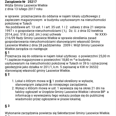
Zarządzenie Nr 25217
Wójta Gminy Lasowice Wielkie
Protokoły z posiedzeń sesji 2023
Wspólne posiedzenia Komisji Rady Gminy Lasowice Wielkie
Uchwały Rady Gminy 2009-2014
Informacje o finansach publicznych
Strategia rozwoju
Kogo dotyczy BIP?
MENU PRZEDMIOTOWE
z dnia 13 lutego 2017 roku
w sprawie : przeznaczenia do oddania w najem lokalu użytkowego z
zapleczem magazynowym w budynku usytuowanym na nieruchomości
Protokoły z posiedzeń sesji 2022
Doraźna komisji ds. wyboru ławników
Uchwały Rady Gminy do 2007
Opinie Regionalnej Izby Obrachunkowej
Regulamin organizacyjny
Co powinien zawierać BIP?
Instytucje Gminne
położonej w Tułach
Na podstawie art. 13 ust. 1 i art. 35 ust. 1 i 2 ustawy z dnia 21 sierpnia
1997 r. o gospodarce nieruchomościami ( t.j. Dz. U. z dnia 02 kwietnia
Protokoły z posiedzeń sesji 2021
Gospodarka przestrzenna
Podstawy prawne
JEDNOSTKI ORGANIZACYJNE
Zarządzenia Wójta
2014, poz. 518 z póź. zm.) oraz uchwały Nr XXXI-
216/09 Rady Gminy Lasowice Wielkie w sprawie określenia zasad
gospodarowania nieruchomościami stanowiącymi własność Gminy
Lasowice Wielkie z dnia 28 października 2009 r. Wójt Gminy Lasowice
Protokoły z posiedzeń sesji 2020
Raport dostępności
Formularz oświadczenia BIP
Sołectwa
Zarządzenia Wójta 2024-2029
Podatki i opłaty
Ośrodek Pomocy Społecznej
Wielkie zarządza co następuje:
§ 1
Przeznacza się do oddania w najem lokal użytkowy o powierzchni 25,00 m
2
2
Protokoły z posiedzeń sesji 2019
i zaplecze magazynowe o powierzchni 18,80 m
w budynku
Zarządzenia Wójta 2018-2023
Formularze na podatki lokalne obowiązujące od 1 lipca 2019 r.
Preferencyjny zakup węgla
Zespół Szkolno-Przedszkolny w Chocianowicach
usytuowanym na nieruchomości położonej w Tułach nr 39 b i oznaczonej
geodezyjnie jako działka nr 201/1, k.m. 5 zapisanej w KW nr 36532
stanowiącej własność gminy Lasowice Wielkie.
Protokoły z posiedzeń sesji 2018
Zarządzenia Wójta Gminy w 2010 roku
Umorzenia
Oświadczenia majątkowe radnych i pracowników
Zespół Szkolno-Przedszkolny w Lasowicach Wielkich
§ 2
Lokal o którym mowa w
§
1 został określony w wykazie,
stanowiącym załącznik do niniejszego zarządzenia.
Protokoły z posiedzeń sesji 2017
Zarządzenia Wójta Gminy w 2011 r.
Podatki i opłaty lokalne
Obwieszczenia i ogłoszenia
Biblioteka Publiczna
Wykaz o którym mowa w ust. 1 wywiesza się na okres 21 dni na
tablicy ogłoszeń w Urzędzie Gminy Lasowice Wielkie i stronie BIP a
informację o wywieszeniu tego wykazu podaje się do publicznej
Protokoły z posiedzeń sesji 2017
Zarządzenia Wójta do 2007
Informacje publiczne archiwalne
Praca w Urzędzie
wiadomości przez ogłoszenie w prasie lokalnej.
§ 3
Protokoły z posiedzeń sesji 2016
Zarządzenia w 2008 roku
Informacje o środowisku
Ogłoszenia o naborze
Ochrona Środowiska
Wykonanie zarządzenia powierza się Sekretarzowi Gminy Lasowice Wielkie.