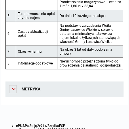
miejscowych
Raport o stanie gminy
Pomieszczenia magazynowe – cena za
2 -
1 m
- 1,80 zł = 33,84
Termin wnoszenia opłat
Zbiory danych przestrzennych
Punkty nieodpłatnej pomocy prawnej
5.
Do dnia 10 każdego miesiąca
z tytułu najmu
Na podstawie zarządzenia Wójta
Analizy zmian w zagospodarowaniu przestrzennym
INNE
Gminy Lasowice Wielkie w sprawie
Zasady aktualizacji
6.
ustalania minimalnych stawek za
opłat
najem lokali użytkowych stanowiących
własność Gminy Lasowice Wielkie
Gminna Komisja Rozwiązywania Problemów Alkoholowych
Na okres 3 lat od daty podpisania
7.
Okres wynajmu
umowy
Skargi, wnioski i petycje
Nieruchomość przeznaczona tylko do
8.
Informacje dodatkowe
prowadzenia działalności gospodarczej
Wybory Ławników 2024r.
Audyt
METRYKA
ePUAP:
/8qljq2r91x/SkrytkaESP