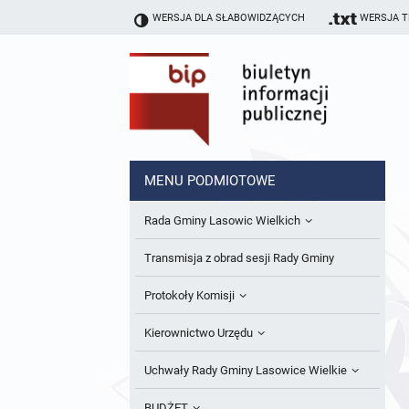
WERSJA DLA SŁABOWIDZĄCYCH
WERSJA 
MENU PODMIOTOWE
Rada Gminy Lasowic Wielkich
Sesje Rady Gminy
Transmisja z obrad sesji Rady Gminy
Skład Rady Gminy
Protokoły Komisji
Interpelacje i Zapytania Radnych
Komisja Budżetu i Finansów
Kierownictwo Urzędu
Komisje Rady Gminy i informacja o
Komisja Oświatowa
Wójt
Uchwały Rady Gminy Lasowice Wielkie
terminach zwołania komisji
Komisja Komunalno Rolna
Referaty i stanowiska
Uchwały Rady Gminy 2024-2029
BUDŻET