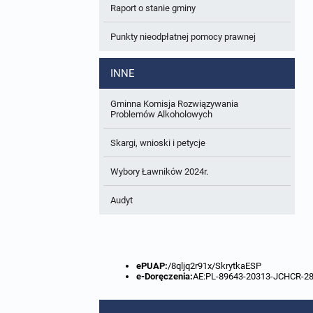
Raport o stanie gminy
W trakcie opracowania
Wnioski o sporządzenie lub zmianę planów
ogólnych lub planów miejscowych
Punkty nieodpłatnej pomocy prawnej
Zbiory danych przestrzennych
INNE
Analizy zmian w zagospodarowaniu
przestrzennym
Gminna Komisja Rozwiązywania
Problemów Alkoholowych
Skargi, wnioski i petycje
Wybory Ławników 2024r.
Audyt
ePUAP:
/8qljq2r91x/SkrytkaESP
e-Doręczenia:
AE:PL-89643-20313-JCHCR-2