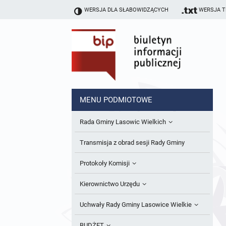
WERSJA DLA SŁABOWIDZĄCYCH
WERSJA 
MENU PODMIOTOWE
Rada Gminy Lasowic Wielkich
Sesje Rady Gminy
Transmisja z obrad sesji Rady Gminy
Skład Rady Gminy
Protokoły Komisji
Interpelacje i Zapytania Radnych
Komisja Budżetu i Finansów
Kierownictwo Urzędu
Komisje Rady Gminy i informacja o
Komisja Oświatowa
Wójt
Uchwały Rady Gminy Lasowice Wielkie
terminach zwołania komisji
Komisja Komunalno Rolna
Referaty i stanowiska
Uchwały Rady Gminy 2024-2029
BUDŻET