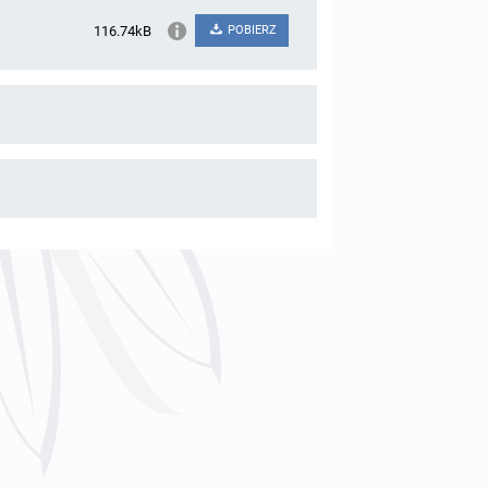
116.74kB
POBIERZ