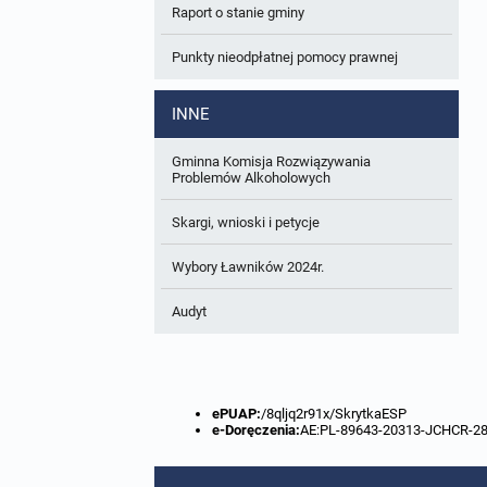
Raport o stanie gminy
W trakcie opracowania
Wnioski o sporządzenie lub zmianę planów
ogólnych lub planów miejscowych
Punkty nieodpłatnej pomocy prawnej
Zbiory danych przestrzennych
INNE
Analizy zmian w zagospodarowaniu
przestrzennym
Gminna Komisja Rozwiązywania
Problemów Alkoholowych
Skargi, wnioski i petycje
Wybory Ławników 2024r.
Audyt
ePUAP:
/8qljq2r91x/SkrytkaESP
e-Doręczenia:
AE:PL-89643-20313-JCHCR-2