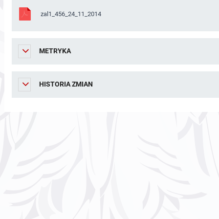
zal1_456_24_11_2014
METRYKA
HISTORIA ZMIAN