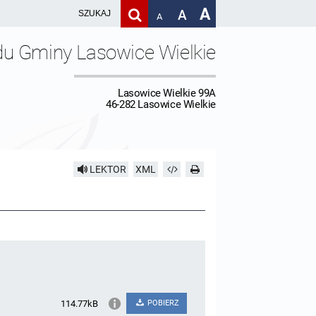
A
A
A
du Gminy Lasowice Wielkie
Lasowice Wielkie 99A
46-282 Lasowice Wielkie
LEKTOR
XML
114.77kB
POBIERZ