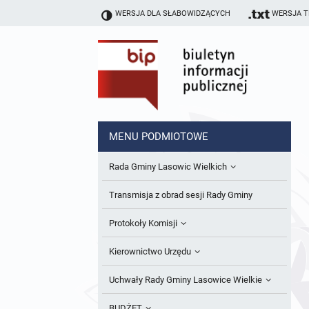
WERSJA DLA SŁABOWIDZĄCYCH
WERSJA 
MENU PODMIOTOWE
Rada Gminy Lasowic Wielkich
Sesje Rady Gminy
Transmisja z obrad sesji Rady Gminy
Skład Rady Gminy
Protokoły Komisji
Interpelacje i Zapytania Radnych
Komisja Budżetu i Finansów
Kierownictwo Urzędu
Komisje Rady Gminy i informacja o
Komisja Oświatowa
Wójt
Uchwały Rady Gminy Lasowice Wielkie
terminach zwołania komisji
Komisja Komunalno Rolna
Referaty i stanowiska
Uchwały Rady Gminy 2024-2029
BUDŻET