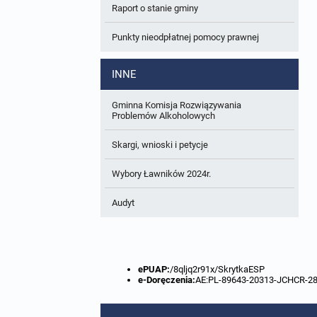
Raport o stanie gminy
W trakcie opracowania
Wnioski o sporządzenie lub zmianę planów
ogólnych lub planów miejscowych
Punkty nieodpłatnej pomocy prawnej
Zbiory danych przestrzennych
INNE
Analizy zmian w zagospodarowaniu
przestrzennym
Gminna Komisja Rozwiązywania
Problemów Alkoholowych
Skargi, wnioski i petycje
Wybory Ławników 2024r.
Audyt
ePUAP:
/8qljq2r91x/SkrytkaESP
e-Doręczenia:
AE:PL-89643-20313-JCHCR-2