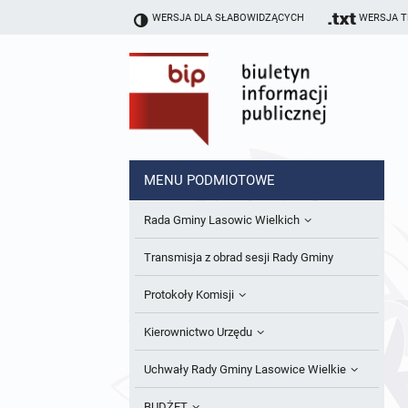
WERSJA DLA SŁABOWIDZĄCYCH
WERSJA 
MENU PODMIOTOWE
Rada Gminy Lasowic Wielkich
Sesje Rady Gminy
Transmisja z obrad sesji Rady Gminy
Skład Rady Gminy
Protokoły Komisji
Interpelacje i Zapytania Radnych
Komisja Budżetu i Finansów
Kierownictwo Urzędu
Komisje Rady Gminy i informacja o
Komisja Oświatowa
Wójt
Uchwały Rady Gminy Lasowice Wielkie
terminach zwołania komisji
Komisja Komunalno Rolna
Referaty i stanowiska
Uchwały Rady Gminy 2024-2029
BUDŻET