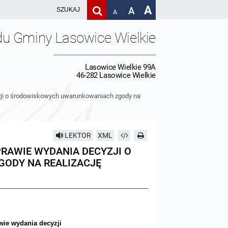
A
A
A
du Gminy Lasowice Wielkie
Lasowice Wielkie 99A
46-282 Lasowice Wielkie
zji o środowiskowych uwarunkowaniach zgody na
LEKTOR
XML
RAWIE WYDANIA DECYZJI O
ODY NA REALIZACJĘ
wie wydania decyzji