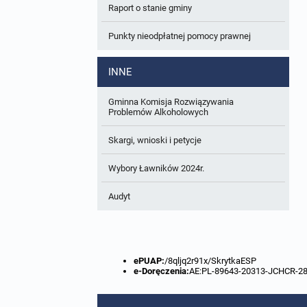
Raport o stanie gminy
W trakcie opracowania
Wnioski o sporządzenie lub zmianę planów
ogólnych lub planów miejscowych
Punkty nieodpłatnej pomocy prawnej
Zbiory danych przestrzennych
INNE
Analizy zmian w zagospodarowaniu
przestrzennym
Gminna Komisja Rozwiązywania
Problemów Alkoholowych
Skargi, wnioski i petycje
Wybory Ławników 2024r.
Audyt
ePUAP:
/8qljq2r91x/SkrytkaESP
e-Doręczenia:
AE:PL-89643-20313-JCHCR-2