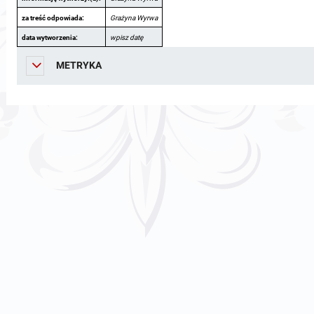
za treść odpowiada:
Grażyna Wyrwa
data wytworzenia:
wpisz datę
METRYKA