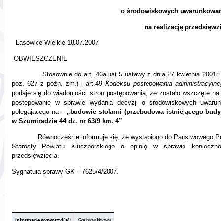
o środowiskowych uwarunkowan
na realizację przedsięwz
Lasowice Wielkie 18.07.2007
OBWIESZCZENIE
Stosownie do art. 46a ust.5 ustawy z dnia 27 kwietnia 2001r
poz. 627 z późn. zm.) i art.49
Kodeksu postępowania administracyjne
podaje się do wiadomości stron postępowania, że zostało wszczęte n
postępowanie w sprawie wydania decyzji o środowiskowych uwarunk
polegającego na –
„budowie stolarni (przebudowa istniejącego bud
w Szumiradzie 44 dz. nr 63/9 km.
4”
Równocześnie informuje się, że wystąpiono do Państwowego Po
Starosty Powiatu Kluczborskiego o opinię w sprawie konieczno
przedsięwzięcia.
Sygnatura sprawy GK – 7625/4/2007.
informację wytworzył(a):
Grażyna Wyrwa