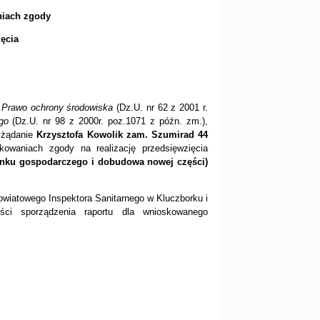
iach zgody
ięcia
.
Prawo ochrony środowiska
(Dz.U. nr 62 z 2001 r.
go
(Dz.U. nr 98 z 2000r. poz.1071 z późn. zm.),
a żądanie
Krzysztofa Kowolik zam. Szumirad 44
owaniach zgody na realizację przedsięwzięcia
ynku gospodarczego i dobudowa nowej części)
wiatowego Inspektora Sanitarnego w Kluczborku i
ści sporządzenia raportu dla wnioskowanego