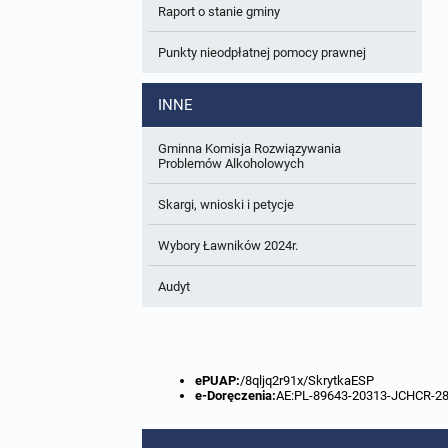
Raport o stanie gminy
W trakcie opracowania
Wnioski o sporządzenie lub zmianę planów
ogólnych lub planów miejscowych
Punkty nieodpłatnej pomocy prawnej
Zbiory danych przestrzennych
INNE
Analizy zmian w zagospodarowaniu
przestrzennym
Gminna Komisja Rozwiązywania
Problemów Alkoholowych
Skargi, wnioski i petycje
Wybory Ławników 2024r.
Audyt
ePUAP:
/8qljq2r91x/SkrytkaESP
e-Doręczenia:
AE:PL-89643-20313-JCHCR-2