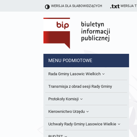
WERSJA DLA SŁABOWIDZĄCYCH
WERSJA 
MENU PODMIOTOWE
Rada Gminy Lasowic Wielkich
Sesje Rady Gminy
Transmisja z obrad sesji Rady Gminy
Skład Rady Gminy
Protokoły Komisji
Interpelacje i Zapytania Radnych
Komisja Budżetu i Finansów
Kierownictwo Urzędu
Komisje Rady Gminy i informacja o
Komisja Oświatowa
Wójt
Uchwały Rady Gminy Lasowice Wielkie
terminach zwołania komisji
Komisja Komunalno Rolna
Referaty i stanowiska
Uchwały Rady Gminy 2024-2029
BUDŻET