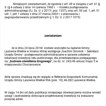
Niniejszym zawiadamiam, że zgodnie z art. 49 w związku z art. 61 §
3 i § 4 ustawy z dnia 14 czerwca 1960 r. – Kodeks postępowania
Protokoły z posiedzeń sesji 2015
Zarządzenia w 2009
Oświadczenia kandydata
Publicznie dostępny wykaz danych o środowisku
Kontrole
administracyjnego (t.j. Dz. U. z 2017r. poz. 1257), oraz art. 50 ust. 1, art. 51
ust. 1, pkt 1 ustawy z dnia 27 marca 2003 r. o planowaniu i
zagospodarowaniu przestrzennym (j. t. Dz. U. z 2017.1073)
Protokoły z posiedzeń sesji 2014
Informacja o wynikach naboru
Rejestr działalności regulowanej
Przetargi
Protokoły z posiedzeń sesji 2013
Roczne sprawozdania z gospodarki odpadami
Platforma e-Zamówienia
Gminna Ewidencja Zabytków Gminy Lasowice Wielkie
zawiadamiam
Protokoły z posiedzeń sesji 2012
Analiza stanu gospodarki odpadami
Ogłoszenia dodatkowe
Planowanie i zagospodarowanie przestrzenne
że w dniu 24 lipca 2018r. zostało wszczęte na żądanie Gminy
Lasowice Wielkie w imieniu której występuje Joachim Smolnik – Sekretarz
Urzędu Gminy - postępowanie administracyjne w sprawie ustalenia
Protokoły z posiedzeń sesji 2011
Okresowa ocena jakości wody
Odpowiedzi na zapytania
Studium uwarunkowań i kierunków zagospodarowania przestrzennego
Zaproszenia do składania ofert
lokalizacji inwestycji celu publicznego, dla przedsięwzięcia polegającego
na: „
budowie oświetlenia drogowego”,
na dz. nr: 243/46 arkusz mapy 5 w
miejscowości Chocianowice.
Protokoły z posiedzeń sesji 2010
Sprawozdanie okresowe z realizacji programu ochrony powietrza
Informacja z otwarcia ofert
Miejscowe plany zagospodarowania przestrzennego
Archiwum BIP
Obowiązujące
Akta sprawy znajdują się do wglądu w Referacie Gospodarki Komunalnej
Dyżury Przewodniczącego Rady Gminy
Plan Postępowań
Plan ogólny gminy
OGŁOSZENIA
Taryfy dla zbiorowego zaopatrzenia w wodę i zbiorowego odprowadzania
W trakcie opracowania
Obowiązujące
Urzędu Gminy Lasowice Wielkie 99A (pok. 19), 46-282 Lasowice Wielkie.
ścieków dla Gminy Lasowice Wielkie
Informacje o wyborze ofert
Formularze dotyczące aktów planowania przestrzennego
W trakcie opracowania
Obowiązujący
W ciągu 14 dni od daty publikacji niniejszego obwieszczenia można wnieść
Ochrona danych osobowych
uwagi i zastrzeżenia dotyczące projektowanej inwestycji na wskazany
powyżej adres.
Wnioski o sporządzenie lub zmianę planów ogólnych lub planów
W trakcie opracowania