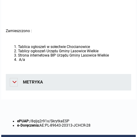
miejscowych
Raport o stanie gminy
Zbiory danych przestrzennych
Punkty nieodpłatnej pomocy prawnej
Analizy zmian w zagospodarowaniu przestrzennym
Zamieszczono :
INNE
Gminna Komisja Rozwiązywania Problemów Alkoholowych
Tablica ogłoszeń w sołectwie Chocianowice
Tablicy ogłoszeń Urzędu Gminy Lasowice Wielkie
Strona internetowa BIP Urzędu Gminy Lasowice Wielkie
A/a
Skargi, wnioski i petycje
Wybory Ławników 2024r.
METRYKA
Audyt
ePUAP:
/8qljq2r91x/SkrytkaESP
e-Doręczenia:
AE:PL-89643-20313-JCHCR-28