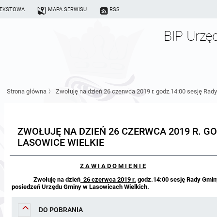
TEKSTOWA
MAPA SERWISU
RSS
BIP Urzę
Strona główna
〉
Zwołuję na dzień 26 czerwca 2019 r. godz.14:00 sesję Rad
ZWOŁUJĘ NA DZIEŃ 26 CZERWCA 2019 R. GO
LASOWICE WIELKIE
Z A W I A D O M I E N I E
Zwołuję na dzień
26 czerwca 2019 r.
godz.14:00 sesję Rady Gminy 
posiedzeń Urzędu Gminy w Lasowicach Wielkich.
DO POBRANIA