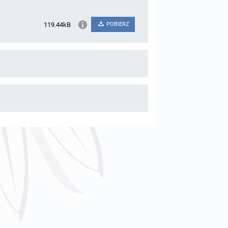
119.44kB
POBIERZ