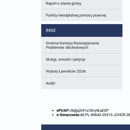
Raport o stanie gminy
W trakcie opracowania
Wnioski o sporządzenie lub zmianę planów
ogólnych lub planów miejscowych
Punkty nieodpłatnej pomocy prawnej
Zbiory danych przestrzennych
INNE
Analizy zmian w zagospodarowaniu
przestrzennym
Gminna Komisja Rozwiązywania
Problemów Alkoholowych
Skargi, wnioski i petycje
Wybory Ławników 2024r.
Audyt
ePUAP:
/8qljq2r91x/SkrytkaESP
e-Doręczenia:
AE:PL-89643-20313-JCHCR-2