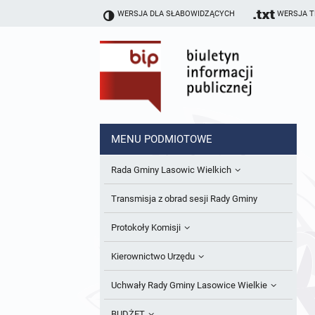
WERSJA DLA SŁABOWIDZĄCYCH
WERSJA 
MENU PODMIOTOWE
Rada Gminy Lasowic Wielkich
Sesje Rady Gminy
Transmisja z obrad sesji Rady Gminy
Skład Rady Gminy
Protokoły Komisji
Interpelacje i Zapytania Radnych
Komisja Budżetu i Finansów
Kierownictwo Urzędu
Komisje Rady Gminy i informacja o
Komisja Oświatowa
Wójt
Uchwały Rady Gminy Lasowice Wielkie
terminach zwołania komisji
Komisja Komunalno Rolna
Referaty i stanowiska
Uchwały Rady Gminy 2024-2029
BUDŻET