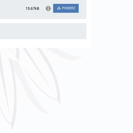
15.67kB
POBIERZ