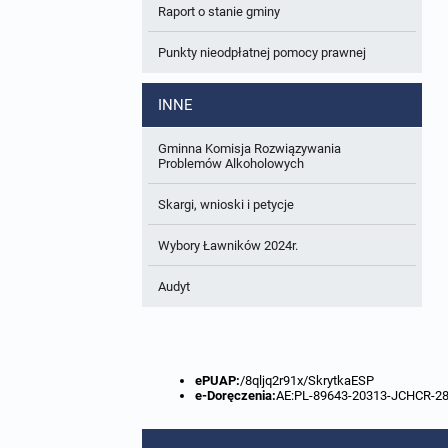
Raport o stanie gminy
W trakcie opracowania
Wnioski o sporządzenie lub zmianę planów
ogólnych lub planów miejscowych
Punkty nieodpłatnej pomocy prawnej
Zbiory danych przestrzennych
INNE
Analizy zmian w zagospodarowaniu
przestrzennym
Gminna Komisja Rozwiązywania
Problemów Alkoholowych
Skargi, wnioski i petycje
Wybory Ławników 2024r.
Audyt
ePUAP:
/8qljq2r91x/SkrytkaESP
e-Doręczenia:
AE:PL-89643-20313-JCHCR-2