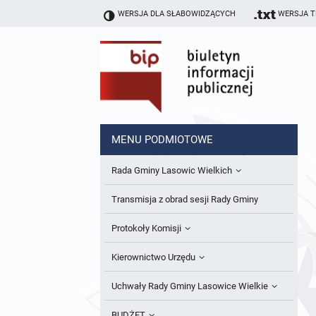
WERSJA DLA SŁABOWIDZĄCYCH
WERSJA 
MENU PODMIOTOWE
Rada Gminy Lasowic Wielkich
Sesje Rady Gminy
Transmisja z obrad sesji Rady Gminy
Skład Rady Gminy
Protokoły Komisji
Interpelacje i Zapytania Radnych
Komisja Budżetu i Finansów
Kierownictwo Urzędu
Komisje Rady Gminy i informacja o
Komisja Oświatowa
Wójt
Uchwały Rady Gminy Lasowice Wielkie
terminach zwołania komisji
Komisja Komunalno Rolna
Referaty i stanowiska
Uchwały Rady Gminy 2024-2029
BUDŻET