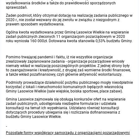
wydatkowania środków a także do prawidłowości sporządzonych
sprawozdań.
Żaden podmiot, który otrzymał dotację na realizację zadania publicznego w
2020 r., nie został wezwany do jej zwrotu w związku z niezgodnym z
prawem sposobem wydatkowania.
Ogólna kwota wydatkowana przez Gminę Lasowice Wielkie na wspieranie
zadań publicznych zleconych 11 organizacjom pozarządowym w 2020
roku wyniosła 160 000zł. Dotowana kwota stanowiła 0,53% budżetu Gminy.
Pomimo trwającej pandemii i faktu, iż nie wszystkie organizacje
zrealizowały zaplanowane zadania - organizacje pozarządowe wniosły
niemały wkład w realizację poszczególnych projektów. Z jednej strony były
to zaangażowanie i kreatywność, z drugiej zaś wymierne środki finansowe,
a także wkład pozafinansowy, czyli głównie aktywność wolontariuszy.
Podmioty prowadzące działalność pożytku publicznego mogły nieodpłatnie
korzystać z lokali i nieruchomości komunalnych będących własnością
Gminy Lasowice Wielkie (sale wiejskie, boiska sportowe, place zabaw).
Gmina Lasowice zajmowała się obsługą konkursów ofert na wspieranie
zadań publicznych, udostępniała niezbędne formularze i udzielała
konsultacji na temat ich wypełniania. Udzielano również konsultacji
dotyczących procedury ubiegania się i rozliczania dofinansowania z
budżetu Gminy Lasowice Wielkie.
Pozostałe formy współpracy samorządu z organizacjami pozarządowymi