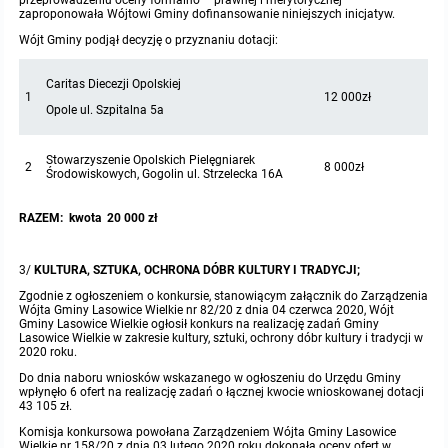
przeprowadzeniu oceny formalno – prawnej i merytorycznej
zaproponowała Wójtowi Gminy dofinansowanie niniejszych inicjatyw.
Wójt Gminy podjął decyzję o przyznaniu dotacji:
Caritas Diecezji Opolskiej
1
12 000zł
Opole ul. Szpitalna 5a
Stowarzyszenie Opolskich Pielęgniarek
2
8 000zł
Środowiskowych, Gogolin ul. Strzelecka 16A
RAZEM: kwota
20 000 zł
3/
KULTURA, SZTUKA, OCHRONA DÓBR KULTURY I TRADYCJI;
Zgodnie z ogłoszeniem o konkursie, stanowiącym załącznik do Zarządzenia
Wójta Gminy Lasowice Wielkie nr 82/20 z dnia 04 czerwca 2020, Wójt
Gminy Lasowice Wielkie ogłosił konkurs na realizację zadań Gminy
Lasowice Wielkie w zakresie kultury, sztuki, ochrony dóbr kultury i tradycji w
2020 roku.
Do dnia naboru wniosków wskazanego w ogłoszeniu do Urzędu Gminy
wpłynęło 6 ofert na realizację zadań o łącznej kwocie wnioskowanej dotacji
43 105 zł.
Komisja konkursowa powołana Zarządzeniem Wójta Gminy Lasowice
Wielkie nr 158/20 z dnia 03 lutego 2020 roku dokonała oceny ofert w