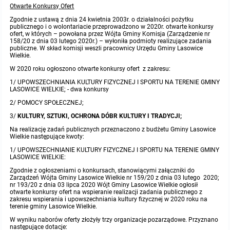
Raport o stanie gminy
Otwarte Konkursy Ofert
Zbiory danych przestrzennych
Zgodnie z ustawą z dnia 24 kwietnia 2003r. o działalności pożytku
Punkty nieodpłatnej pomocy prawnej
publicznego i o wolontariacie przeprowadzono w 2020r. otwarte konkursy
ofert, w których – powołana przez Wójta Gminy Komisja (Zarządzenie nr
158/20 z dnia 03 lutego 2020r.) – wyłoniła podmioty realizujące zadania
Analizy zmian w zagospodarowaniu przestrzennym
publiczne. W skład komisji weszli pracownicy Urzędu Gminy Lasowice
INNE
Wielkie.
W 2020 roku ogłoszono otwarte konkursy ofert z zakresu:
Gminna Komisja Rozwiązywania Problemów Alkoholowych
1/ UPOWSZECHNIANIA KULTURY FIZYCZNEJ I SPORTU NA TERENIE GMINY
LASOWICE WIELKIE; - dwa konkursy
2/ POMOCY SPOŁECZNEJ;
Skargi, wnioski i petycje
3/
KULTURY, SZTUKI, OCHRONA DÓBR KULTURY I TRADYCJI;
Na realizację zadań publicznych przeznaczono z budżetu Gminy Lasowice
Wybory Ławników 2024r.
Wielkie następujące kwoty:
1/ UPOWSZECHNIANIE KULTURY FIZYCZNEJ I SPORTU NA TERENIE GMINY
Audyt
LASOWICE WIELKIE:
Zgodnie z ogłoszeniami o konkursach, stanowiącymi załączniki do
Zarządzeń Wójta Gminy Lasowice Wielkie nr 159/20 z dnia 03 lutego 2020;
nr 193/20 z dnia 03 lipca 2020 Wójt Gminy Lasowice Wielkie ogłosił
otwarte konkursy ofert na wspieranie realizacji zadania publicznego z
zakresu wspierania i upowszechniania kultury fizycznej w 2020 roku na
terenie gminy Lasowice Wielkie.
W wyniku naborów oferty złożyły trzy organizacje pozarządowe. Przyznano
następujące dotacje: