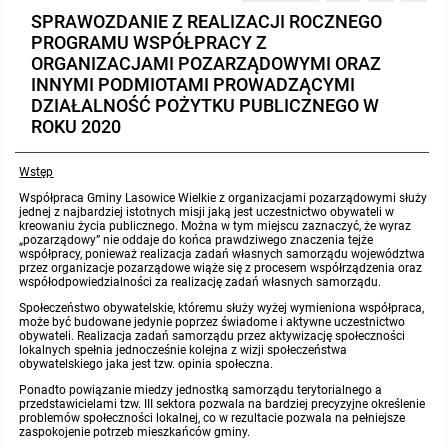
SPRAWOZDANIE Z REALIZACJI ROCZNEGO
Protokoły z posiedzeń sesji 2023
Wspólne posiedzenia Komisji Rady Gminy Lasowice Wielkie
Uchwały Rady Gminy 2009-2014
Informacje o finansach publicznych
Strategia rozwoju
Kogo dotyczy BIP?
MENU PRZEDMIOTOWE
PROGRAMU WSPÓŁPRACY Z
ORGANIZACJAMI POZARZĄDOWYMI ORAZ
Protokoły z posiedzeń sesji 2022
Doraźna komisji ds. wyboru ławników
Uchwały Rady Gminy do 2007
Opinie Regionalnej Izby Obrachunkowej
Regulamin organizacyjny
Co powinien zawierać BIP?
INNYMI PODMIOTAMI PROWADZĄCYMI
Instytucje Gminne
DZIAŁALNOŚĆ POŻYTKU PUBLICZNEGO W
ROKU 2020
Protokoły z posiedzeń sesji 2021
Gospodarka przestrzenna
Podstawy prawne
JEDNOSTKI ORGANIZACYJNE
Zarządzenia Wójta
Wstęp
Protokoły z posiedzeń sesji 2020
Raport dostępności
Formularz oświadczenia BIP
Sołectwa
Zarządzenia Wójta 2024-2029
Podatki i opłaty
Ośrodek Pomocy Społecznej
Współpraca Gminy Lasowice Wielkie z organizacjami pozarządowymi służy
jednej z najbardziej istotnych misji jaką jest uczestnictwo obywateli w
kreowaniu życia publicznego. Można w tym miejscu zaznaczyć, że wyraz
Protokoły z posiedzeń sesji 2019
Zarządzenia Wójta 2018-2023
Formularze na podatki lokalne obowiązujące od 1 lipca 2019 r.
Preferencyjny zakup węgla
Zespół Szkolno-Przedszkolny w Chocianowicach
„pozarządowy” nie oddaje do końca prawdziwego znaczenia tejże
współpracy, ponieważ realizacja zadań własnych samorządu województwa
przez organizacje pozarządowe wiąże się z procesem współrządzenia oraz
Protokoły z posiedzeń sesji 2018
współodpowiedzialności za realizację zadań własnych samorządu.
Zarządzenia Wójta Gminy w 2010 roku
Umorzenia
Oświadczenia majątkowe radnych i pracowników
Zespół Szkolno-Przedszkolny w Lasowicach Wielkich
Społeczeństwo obywatelskie, któremu służy wyżej wymieniona współpraca,
może być budowane jedynie poprzez świadome i aktywne uczestnictwo
Protokoły z posiedzeń sesji 2017
Zarządzenia Wójta Gminy w 2011 r.
Podatki i opłaty lokalne
Obwieszczenia i ogłoszenia
Biblioteka Publiczna
obywateli. Realizacja zadań samorządu przez aktywizację społeczności
lokalnych spełnia jednocześnie kolejna z wizji społeczeństwa
obywatelskiego jaka jest tzw. opinia społeczna.
Protokoły z posiedzeń sesji 2017
Zarządzenia Wójta do 2007
Informacje publiczne archiwalne
Praca w Urzędzie
Ponadto powiązanie miedzy jednostką samorządu terytorialnego a
przedstawicielami tzw. III sektora pozwala na bardziej precyzyjne określenie
problemów społeczności lokalnej, co w rezultacie pozwala na pełniejsze
Protokoły z posiedzeń sesji 2016
zaspokojenie potrzeb mieszkańców gminy.
Zarządzenia w 2008 roku
Informacje o środowisku
Ogłoszenia o naborze
Ochrona Środowiska