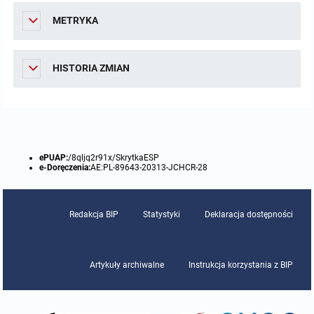
METRYKA
HISTORIA ZMIAN
ePUAP:
/8qljq2r91x/SkrytkaESP
e-Doręczenia:
AE:PL-89643-20313-JCHCR-28
Redakcja BIP
Statystyki
Deklaracja dostępności
Artykuły archiwalne
Instrukcja korzystania z BIP