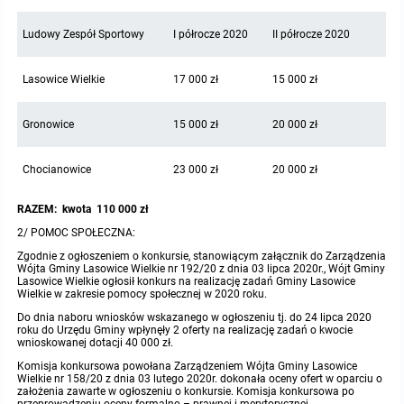
Ludowy Zespół Sportowy
I półrocze 2020
II półrocze 2020
Lasowice Wielkie
17 000 zł
15 000 zł
Gronowice
15 000 zł
20 000 zł
Chocianowice
23 000 zł
20 000 zł
RAZEM: kwota
110 000 zł
2/ POMOC SPOŁECZNA:
Zgodnie z ogłoszeniem o konkursie, stanowiącym załącznik do Zarządzenia
Wójta Gminy Lasowice Wielkie nr 192/20 z dnia 03 lipca 2020r., Wójt Gminy
Lasowice Wielkie ogłosił konkurs na realizację zadań Gminy Lasowice
Wielkie w zakresie pomocy społecznej w 2020 roku.
Do dnia naboru wniosków wskazanego w ogłoszeniu tj. do 24 lipca 2020
roku do Urzędu Gminy wpłynęły 2 oferty na realizację zadań o kwocie
wnioskowanej dotacji 40 000 zł.
Komisja konkursowa powołana Zarządzeniem Wójta Gminy Lasowice
Wielkie nr 158/20 z dnia 03 lutego 2020r. dokonała oceny ofert w oparciu o
założenia zawarte w ogłoszeniu o konkursie. Komisja konkursowa po