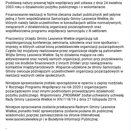
Podstawą natury prawnej tejże współpracy jest ustawa z dnia 24 kwietnia
2003 roku o działalności pożytku publicznego i o wolontariacie.
Protokoły z posiedzeń sesji 2015
Zarządzenia w 2009
Oświadczenia kandydata
Publicznie dostępny wykaz danych o środowisku
Kontrole
Finansowanie realizacji w formie zlecania zadań publicznych jest jedynie
jedną z form współdziałania Samorządu Gminy Lasowice Wielkie, do
których należy także uczestnictwo w konsultacjach aktów normatywnych,
Protokoły z posiedzeń sesji 2014
Informacja o wynikach naboru
Rejestr działalności regulowanej
Przetargi
związanych z działalnością organizacji pozarządowych oraz
współtworzenia programu współpracy samorządu z III sektorem.
Pracownicy Urzędu Gminy Lasowice Wielkie organizują lub
Protokoły z posiedzeń sesji 2013
Roczne sprawozdania z gospodarki odpadami
Platforma e-Zamówienia
Gminna Ewidencja Zabytków Gminy Lasowice Wielkie
współorganizują konferencje, seminaria, szkolenia oraz inne spotkania i
imprezy, w których udział biorą przedstawiciele organizacji pozarządowych.
Często też inicjatywy realizowane przez organizacje objęte są patronatem
Protokoły z posiedzeń sesji 2012
Analiza stanu gospodarki odpadami
Ogłoszenia dodatkowe
Planowanie i zagospodarowanie przestrzenne
Wójta Gminy Lasowice Wielkie. Są to działania mające na celu
aktywizowanie oraz rozwój samych organizacji, pomoc przy pozyskiwaniu
przez nie środków finansowych z innych źródeł i przy nawiązywaniu
kontaktów międzynarodowych. Wsparcie udzielone ze strony Samorządu
Protokoły z posiedzeń sesji 2011
Okresowa ocena jakości wody
Odpowiedzi na zapytania
Studium uwarunkowań i kierunków zagospodarowania przestrzennego
Zaproszenia do składania ofert
Gminy owocuje późniejszym uczestnictwem organizacji pozarządowych w
realizacji ważnych celów społecznych.
Protokoły z posiedzeń sesji 2010
Niniejsze sprawozdanie zostało sporządzone w oparciu o zapisy rozdziału
Sprawozdanie okresowe z realizacji programu ochrony powietrza
Informacja z otwarcia ofert
Miejscowe plany zagospodarowania przestrzennego
Archiwum BIP
Obowiązujące
V Rocznego Programu Współpracy na rok 2020 z organizacjami
pozarządowymi oraz innymi podmiotami prowadzącymi działalność
pożytku publicznego. Wspomniany „PROGRAM” został uchwalony uchwałą
Dyżury Przewodniczącego Rady Gminy
Plan Postępowań
Plan ogólny gminy
OGŁOSZENIA
Taryfy dla zbiorowego zaopatrzenia w wodę i zbiorowego odprowadzania ściek
W trakcie opracowania
Obowiązujące
Rady Gminy Lasowice Wielkie nr XIV/118/19 z dnia 27 listopada 2019.
Wielkie
Niniejsze opracowanie zostanie przekazane Radnym Gminy Lasowice
Wielkie, ponadto treść sprawozdania zostanie podana do publicznej
Informacje o wyborze ofert
Formularze dotyczące aktów planowania przestrzennego
W trakcie opracowania
Obowiązujący
wiadomości, poprzez zamieszczenie na stronie internetowej
Ochrona danych osobowych
www.lasowicewielkie.pl i w Biuletynie Informacji Publicznej.
Wnioski o sporządzenie lub zmianę planów ogólnych lub planów miejscowych
W trakcie opracowania