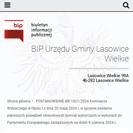
MENU PODMIOTOWE
Rada Gminy Lasowic Wielkich
Sesje Rady Gminy
Transmisja z obrad sesji Rady Gminy
BIP Urzędu Gminy Lasowice
Skład Rady Gminy
Protokoły Komisji
Wielkie
Interpelacje i Zapytania Radnych
Komisja Budżetu i Finansów
Kierownictwo Urzędu
Lasowice Wielkie 99A
46-282 Lasowice Wielkie
Komisje Rady Gminy i informacja o terminach zwołania komisji
Komisja Oświatowa
Wójt
Uchwały Rady Gminy Lasowice Wielkie
Protokoły z posiedzeń sesji 2026
Komisja Komunalno Rolna
Referaty i stanowiska
Uchwały Rady Gminy 2024-2029
BUDŻET
Strona główna
〉
POSTANOWIENIE NR 1021/2024 Komisarza
Wyborczego w Opolu I z dnia 20 maja 2024 r. w sprawie zwołania
Protokoły z posiedzeń sesji 2025
Komisja Rewizyjna
Uchwały Rady Gminy 2018-2023
Sprawozdania budżetowe
Urząd Gminy
pierwszych posiedzeń obwodowych komisji wyborczych w wyborach do
Parlamentu Europejskiego zarządzonych na dzień 9 czerwca 2024 r.
Protokoły z posiedzeń sesji 2024
Komisja skarg, wniosków i petycji
Uchwały Rady Gminy 2014-2018
Sprawozdania Finansowe
Statut gminy
Informacje ogólne