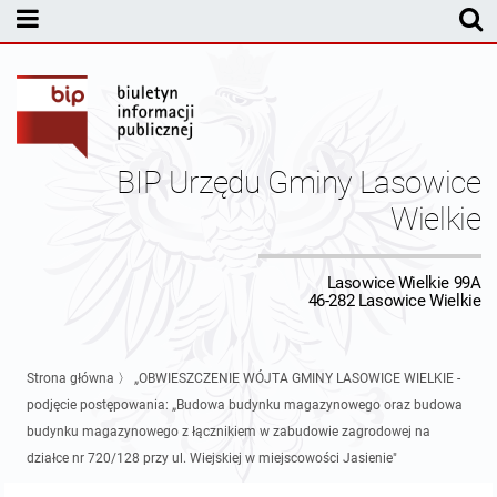
MENU PODMIOTOWE
Rada Gminy Lasowic Wielkich
Sesje Rady Gminy
Transmisja z obrad sesji Rady Gminy
BIP Urzędu Gminy Lasowice
Skład Rady Gminy
Protokoły Komisji
Wielkie
Interpelacje i Zapytania Radnych
Komisja Budżetu i Finansów
Kierownictwo Urzędu
Lasowice Wielkie 99A
46-282 Lasowice Wielkie
Komisje Rady Gminy i informacja o terminach zwołania komisji
Komisja Oświatowa
Wójt
Uchwały Rady Gminy Lasowice Wielkie
Protokoły z posiedzeń sesji 2026
Komisja Komunalno Rolna
Referaty i stanowiska
Uchwały Rady Gminy 2024-2029
BUDŻET
Strona główna
〉
„OBWIESZCZENIE WÓJTA GMINY LASOWICE WIELKIE -
podjęcie postępowania: „Budowa budynku magazynowego oraz budowa
Protokoły z posiedzeń sesji 2025
Komisja Rewizyjna
Uchwały Rady Gminy 2018-2023
Sprawozdania budżetowe
Urząd Gminy
budynku magazynowego z łącznikiem w zabudowie zagrodowej na
działce nr 720/128 przy ul. Wiejskiej w miejscowości Jasienie"
Protokoły z posiedzeń sesji 2024
Komisja skarg, wniosków i petycji
Uchwały Rady Gminy 2014-2018
Sprawozdania Finansowe
Statut gminy
Informacje ogólne