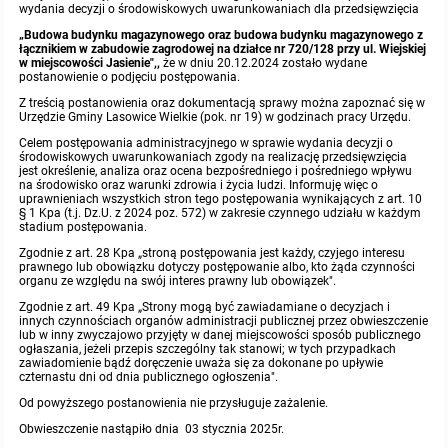
wydania decyzji o środowiskowych uwarunkowaniach dla przedsięwzięcia
Protokoły z posiedzeń sesji 2015
Zarządzenia w 2009
Oświadczenia kandydata
Publicznie dostępny wykaz danych o środowisku
Kontrole
„Budowa budynku magazynowego oraz budowa budynku magazynowego z
łącznikiem w zabudowie zagrodowej na działce nr 720/128 przy ul.
Wiejskiej
w miejscowości Jasienie"
,,
że w dniu 20.12.2024 zostało wydane
postanowienie o podjęciu postępowania.
Protokoły z posiedzeń sesji 2014
Informacja o wynikach naboru
Rejestr działalności regulowanej
Przetargi
Z treścią postanowienia oraz dokumentacją sprawy można zapoznać się w
Urzędzie Gminy Lasowice Wielkie (pok. nr 19) w godzinach pracy Urzędu.
Protokoły z posiedzeń sesji 2013
Roczne sprawozdania z gospodarki odpadami
Platforma e-Zamówienia
Gminna Ewidencja Zabytków Gminy Lasowice Wielkie
Celem postępowania administracyjnego w sprawie wydania decyzji o
środowiskowych uwarunkowaniach zgody na realizację przedsięwzięcia
jest określenie, analiza oraz ocena bezpośredniego i pośredniego wpływu
Protokoły z posiedzeń sesji 2012
Analiza stanu gospodarki odpadami
Ogłoszenia dodatkowe
Planowanie i zagospodarowanie przestrzenne
na środowisko oraz warunki zdrowia i życia ludzi. Informuję więc o
uprawnieniach wszystkich stron tego postępowania wynikających z art. 10
§ 1 Kpa (t.j. Dz.U. z 2024 poz. 572) w zakresie czynnego udziału w każdym
stadium postępowania.
Protokoły z posiedzeń sesji 2011
Okresowa ocena jakości wody
Odpowiedzi na zapytania
Studium uwarunkowań i kierunków zagospodarowania przestrzennego
Zaproszenia do składania ofert
Zgodnie z art. 28 Kpa „stroną postępowania jest każdy, czyjego interesu
prawnego lub obowiązku dotyczy postępowanie albo, kto żąda czynności
organu ze względu na swój interes prawny lub obowiązek".
Protokoły z posiedzeń sesji 2010
Sprawozdanie okresowe z realizacji programu ochrony powietrza
Informacja z otwarcia ofert
Miejscowe plany zagospodarowania przestrzennego
Archiwum BIP
Obowiązujące
Zgodnie z art. 49 Kpa „Strony mogą być zawiadamiane o decyzjach i
innych czynnościach organów administracji publicznej przez obwieszczenie
Dyżury Przewodniczącego Rady Gminy
Plan Postępowań
Plan ogólny gminy
OGŁOSZENIA
Taryfy dla zbiorowego zaopatrzenia w wodę i zbiorowego odprowadzania
lub w inny zwyczajowo przyjęty w danej miejscowości sposób publicznego
W trakcie opracowania
Obowiązujące
ścieków dla Gminy Lasowice Wielkie
ogłaszania, jeżeli przepis szczególny tak stanowi; w tych przypadkach
zawiadomienie bądź doręczenie uważa się za dokonane po upływie
czternastu dni od dnia publicznego ogłoszenia".
Informacje o wyborze ofert
Formularze dotyczące aktów planowania przestrzennego
W trakcie opracowania
Obowiązujący
Ochrona danych osobowych
Od powyższego postanowienia nie przysługuje zażalenie.
Obwieszczenie nastąpiło dnia 03 stycznia 2025r.
Wnioski o sporządzenie lub zmianę planów ogólnych lub planów
W trakcie opracowania