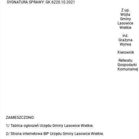
miejscowych
Raport o stanie gminy
SYGNATURA SPRAWY: GK.6220.10.2021
Z up.
Wójta
Zbiory danych przestrzennych
Punkty nieodpłatnej pomocy prawnej
Gminy
Lasowice
Wielkie
Analizy zmian w zagospodarowaniu przestrzennym
INNE
inż.
Grażyna
Wyrwa
Gminna Komisja Rozwiązywania Problemów Alkoholowych
Kierownik
Referatu
Skargi, wnioski i petycje
Gospodarki
Komunalnej
Wybory Ławników 2024r.
Audyt
ZAMIESZCZONO:
1/ Tablica ogłoszeń Urzędu Gminy Lasowice Wielkie.
2/ Strona internetowa BIP Urzędu Gminy Lasowice Wielkie.