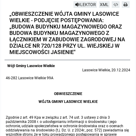
LEKTOR
XML
Protokoły z posiedzeń sesji 2023
Wspólne posiedzenia Komisji Rady Gminy Lasowice Wielkie
Uchwały Rady Gminy 2009-2014
Informacje o finansach publicznych
Strategia rozwoju
Kogo dotyczy BIP?
MENU PRZEDMIOTOWE
„OBWIESZCZENIE WÓJTA GMINY LASOWICE
WIELKIE - PODJĘCIE POSTĘPOWANIA:
Protokoły z posiedzeń sesji 2022
Doraźna komisji ds. wyboru ławników
Uchwały Rady Gminy do 2007
Opinie Regionalnej Izby Obrachunkowej
Regulamin organizacyjny
Co powinien zawierać BIP?
Instytucje Gminne
„BUDOWA BUDYNKU MAGAZYNOWEGO ORAZ
BUDOWA BUDYNKU MAGAZYNOWEGO Z
ŁĄCZNIKIEM W ZABUDOWIE ZAGRODOWEJ NA
Protokoły z posiedzeń sesji 2021
Gospodarka przestrzenna
Podstawy prawne
JEDNOSTKI ORGANIZACYJNE
Zarządzenia Wójta
DZIAŁCE NR 720/128 PRZY UL. WIEJSKIEJ W
MIEJSCOWOŚCI JASIENIE"
Protokoły z posiedzeń sesji 2020
Raport dostępności
Formularz oświadczenia BIP
Sołectwa
Zarządzenia Wójta 2024-2029
Podatki i opłaty
Ośrodek Pomocy Społecznej
Wójt Gminy Lasowice Wielkie
Protokoły z posiedzeń sesji 2019
Lasowice Wielkie, 20.12.2024
Zarządzenia Wójta 2018-2023
Formularze na podatki lokalne obowiązujące od 1 lipca 2019 r.
Preferencyjny zakup węgla
Zespół Szkolno-Przedszkolny w Chocianowicach
46-282 Lasowice Wielkie 99A
Protokoły z posiedzeń sesji 2018
Zarządzenia Wójta Gminy w 2010 roku
Umorzenia
Oświadczenia majątkowe radnych i pracowników
Zespół Szkolno-Przedszkolny w Lasowicach Wielkich
OBWIESZCZENIE
Protokoły z posiedzeń sesji 2017
Zarządzenia Wójta Gminy w 2011 r.
Podatki i opłaty lokalne
Obwieszczenia i ogłoszenia
Biblioteka Publiczna
WÓJTA GMINY LASOWICE WIELKIE
Protokoły z posiedzeń sesji 2017
Zarządzenia Wójta do 2007
Informacje publiczne archiwalne
Praca w Urzędzie
Zgodnie z art. 49 Kpa w związku z art. 74 ust. 3 ustawy z dnia 3
października 2008 r. o udostępnianiu informacji o środowisku i jego
ochronie, udziale społeczeństwa w ochronie środowiska oraz o ocenach
oddziaływania na środowisko (t.j. Dz. U. z 2024r., poz. 572) zawiadamia się
Protokoły z posiedzeń sesji 2016
Zarządzenia w 2008 roku
Informacje o środowisku
Ogłoszenia o naborze
Ochrona Środowiska
wszystkie strony, że w toku prowadzonego postępowania w sprawie