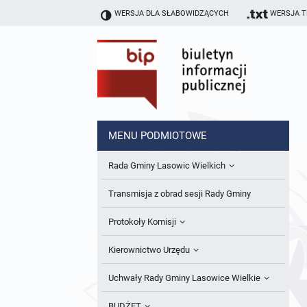
WERSJA DLA SŁABOWIDZĄCYCH
WERSJA 
MENU PODMIOTOWE
Rada Gminy Lasowic Wielkich
Sesje Rady Gminy
Transmisja z obrad sesji Rady Gminy
Skład Rady Gminy
Protokoły Komisji
Interpelacje i Zapytania Radnych
Komisja Budżetu i Finansów
Kierownictwo Urzędu
Komisje Rady Gminy i informacja o
Komisja Oświatowa
Wójt
Uchwały Rady Gminy Lasowice Wielkie
terminach zwołania komisji
Komisja Komunalno Rolna
Referaty i stanowiska
Uchwały Rady Gminy 2024-2029
BUDŻET