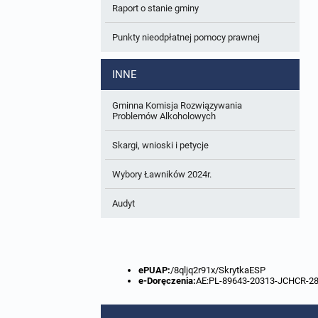
Raport o stanie gminy
W trakcie opracowania
Wnioski o sporządzenie lub zmianę planów
ogólnych lub planów miejscowych
Punkty nieodpłatnej pomocy prawnej
Zbiory danych przestrzennych
INNE
Analizy zmian w zagospodarowaniu
przestrzennym
Gminna Komisja Rozwiązywania
Problemów Alkoholowych
Skargi, wnioski i petycje
Wybory Ławników 2024r.
Audyt
ePUAP:
/8qljq2r91x/SkrytkaESP
e-Doręczenia:
AE:PL-89643-20313-JCHCR-2