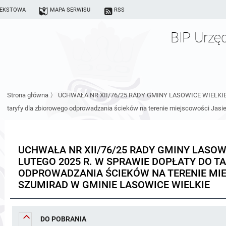
TEKSTOWA
MAPA SERWISU
RSS
BIP Urzę
Strona główna
〉
UCHWAŁA NR XII/76/25 RADY GMINY LASOWICE WIELKIE z dn
taryfy dla zbiorowego odprowadzania ścieków na terenie miejscowości Jasi
UCHWAŁA NR XII/76/25 RADY GMINY LASOWI
LUTEGO 2025 R. W SPRAWIE DOPŁATY DO T
ODPROWADZANIA ŚCIEKÓW NA TERENIE MIE
SZUMIRAD W GMINIE LASOWICE WIELKIE
DO POBRANIA