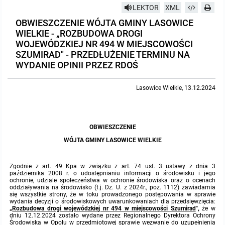
LEKTOR
XML
Protokoły z posiedzeń sesji 2023
Wspólne posiedzenia Komisji Rady Gminy Lasowice Wielkie
Uchwały Rady Gminy 2009-2014
Informacje o finansach publicznych
Strategia rozwoju
Kogo dotyczy BIP?
MENU PRZEDMIOTOWE
OBWIESZCZENIE WÓJTA GMINY LASOWICE
WIELKIE - „ROZBUDOWA DROGI
Protokoły z posiedzeń sesji 2022
Doraźna komisji ds. wyboru ławników
Uchwały Rady Gminy do 2007
Opinie Regionalnej Izby Obrachunkowej
Regulamin organizacyjny
Co powinien zawierać BIP?
Instytucje Gminne
WOJEWÓDZKIEJ NR 494 W MIEJSCOWOŚCI
SZUMIRAD" - PRZEDŁUŻENIE TERMINU NA
WYDANIE OPINII PRZEZ RDOŚ
Protokoły z posiedzeń sesji 2021
Gospodarka przestrzenna
Podstawy prawne
JEDNOSTKI ORGANIZACYJNE
Zarządzenia Wójta
Lasowice Wielkie, 13.12.2024
Protokoły z posiedzeń sesji 2020
Raport dostępności
Formularz oświadczenia BIP
Sołectwa
Zarządzenia Wójta 2024-2029
Podatki i opłaty
Ośrodek Pomocy Społecznej
Protokoły z posiedzeń sesji 2019
Zarządzenia Wójta 2018-2023
Formularze na podatki lokalne obowiązujące od 1 lipca 2019 r.
Preferencyjny zakup węgla
Zespół Szkolno-Przedszkolny w Chocianowicach
OBWIESZCZENIE
WÓJTA GMINY LASOWICE WIELKIE
Protokoły z posiedzeń sesji 2018
Zarządzenia Wójta Gminy w 2010 roku
Umorzenia
Oświadczenia majątkowe radnych i pracowników
Zespół Szkolno-Przedszkolny w Lasowicach Wielkich
Protokoły z posiedzeń sesji 2017
Zgodnie z art. 49 Kpa w związku z art. 74 ust. 3 ustawy z dnia 3
Zarządzenia Wójta Gminy w 2011 r.
Podatki i opłaty lokalne
Obwieszczenia i ogłoszenia
Biblioteka Publiczna
października 2008 r. o udostępnianiu informacji o środowisku i jego
ochronie, udziale społeczeństwa w ochronie środowiska oraz o ocenach
oddziaływania na środowisko (t.j. Dz. U. z 2024r., poz. 1112) zawiadamia
Protokoły z posiedzeń sesji 2017
Zarządzenia Wójta do 2007
Informacje publiczne archiwalne
Praca w Urzędzie
się wszystkie strony, że w toku prowadzonego postępowania w sprawie
wydania decyzji o środowiskowych uwarunkowaniach dla przedsięwzięcia:
„
Rozbudowa drogi wojewódzkiej nr 494 w miejscowości Szumirad
"
,
że w
dniu 12.12.2024 zostało wydane przez Regionalnego Dyrektora Ochrony
Protokoły z posiedzeń sesji 2016
Zarządzenia w 2008 roku
Informacje o środowisku
Ogłoszenia o naborze
Ochrona Środowiska
Środowiska w Opolu w przedmiotowej sprawie wezwanie do uzupełnienia