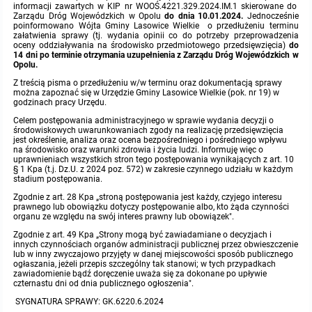
informacji zawartych w KIP nr WOOŚ.4221.329.2024.IM.1 skierowane do
Zarządu Dróg Wojewódzkich w Opolu
do dnia 10.01.2024.
Jednocześnie
Protokoły z posiedzeń sesji 2015
Zarządzenia w 2009
Oświadczenia kandydata
Publicznie dostępny wykaz danych o środowisku
Kontrole
poinformowano Wójta Gminy Lasowice Wielkie o przedłużeniu terminu
załatwienia sprawy (tj. wydania opinii co do potrzeby przeprowadzenia
oceny oddziaływania na środowisko przedmiotowego przedsięwzięcia)
do
14 dni po terminie otrzymania uzupełnienia z Zarządu Dróg Wojewódzkich w
Protokoły z posiedzeń sesji 2014
Informacja o wynikach naboru
Rejestr działalności regulowanej
Przetargi
Opolu.
Z treścią pisma o przedłużeniu w/w terminu oraz dokumentacją sprawy
Protokoły z posiedzeń sesji 2013
można zapoznać się w Urzędzie Gminy Lasowice Wielkie (pok. nr 19) w
Roczne sprawozdania z gospodarki odpadami
Platforma e-Zamówienia
Gminna Ewidencja Zabytków Gminy Lasowice Wielkie
godzinach pracy Urzędu.
Celem postępowania administracyjnego w sprawie wydania decyzji o
Protokoły z posiedzeń sesji 2012
Analiza stanu gospodarki odpadami
Ogłoszenia dodatkowe
Planowanie i zagospodarowanie przestrzenne
środowiskowych uwarunkowaniach zgody na realizację przedsięwzięcia
jest określenie, analiza oraz ocena bezpośredniego i pośredniego wpływu
na środowisko oraz warunki zdrowia i życia ludzi. Informuję więc o
uprawnieniach wszystkich stron tego postępowania wynikających z art. 10
Protokoły z posiedzeń sesji 2011
Okresowa ocena jakości wody
Odpowiedzi na zapytania
Studium uwarunkowań i kierunków zagospodarowania przestrzennego
Zaproszenia do składania ofert
§ 1 Kpa (t.j. Dz.U. z 2024 poz. 572) w zakresie czynnego udziału w każdym
stadium postępowania.
Protokoły z posiedzeń sesji 2010
Zgodnie z art. 28 Kpa „stroną postępowania jest każdy, czyjego interesu
Sprawozdanie okresowe z realizacji programu ochrony powietrza
Informacja z otwarcia ofert
Miejscowe plany zagospodarowania przestrzennego
Archiwum BIP
Obowiązujące
prawnego lub obowiązku dotyczy postępowanie albo, kto żąda czynności
organu ze względu na swój interes prawny lub obowiązek".
Dyżury Przewodniczącego Rady Gminy
Plan Postępowań
Plan ogólny gminy
OGŁOSZENIA
Taryfy dla zbiorowego zaopatrzenia w wodę i zbiorowego odprowadzania ściek
W trakcie opracowania
Obowiązujące
Zgodnie z art. 49 Kpa „Strony mogą być zawiadamiane o decyzjach i
innych czynnościach organów administracji publicznej przez obwieszczenie
lub w inny zwyczajowo przyjęty w danej miejscowości sposób publicznego
ogłaszania, jeżeli przepis szczególny tak stanowi; w tych przypadkach
Informacje o wyborze ofert
Formularze dotyczące aktów planowania przestrzennego
Ochrona danych osobowych
W trakcie opracowania
Obowiązujący
zawiadomienie bądź doręczenie uważa się za dokonane po upływie
czternastu dni od dnia publicznego ogłoszenia".
SYGNATURA SPRAWY: GK.6220.6.2024
Wnioski o sporządzenie lub zmianę planów ogólnych lub planów miejscowych
Raport o stanie gminy
W trakcie opracowania