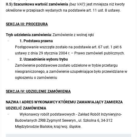
II.5) Szacunkowa wartość zamówienia
(bez VAT):
jest mniejsza niż kwoty
Protokoły z posiedzeń sesji 2015
określone w przepisach wydanych na podstawie art. 11 ust. 8 ustawy.
Zarządzenia w 2009
Oświadczenia kandydata
Publicznie dostępny wykaz danych o środowisku
Kontrole
SEKCJA III: PROCEDURA
Protokoły z posiedzeń sesji 2014
Informacja o wynikach naboru
Rejestr działalności regulowanej
Przetargi
Tryb udzielenia zamówienia:
Zamówienie z wolnej ręki
Protokoły z posiedzeń sesji 2013
·
1. Podstawa prawna
Roczne sprawozdania z gospodarki odpadami
Platforma e-Zamówienia
Postępowanie wszczęte zostało na podstawie art. 67 ust. 1 pkt 6
ustawy z dnia 29 stycznia 2004 r. – Prawo zamówień publicznych.
Protokoły z posiedzeń sesji 2012
Analiza stanu gospodarki odpadami
Ogłoszenia dodatkowe
·
2. Uzasadnienie wyboru trybu
Zamówienie podstawowe zostało udzielone w trybie przetargu
Protokoły z posiedzeń sesji 2011
nieograniczonego, a zamówienie uzupełniające było przewidziane w
Okresowa ocena jakości wody
Odpowiedzi na zapytania
ogłoszeniu o zamówieniu
Protokoły z posiedzeń sesji 2010
Sprawozdanie okresowe z realizacji programu ochrony powietrza
Informacja z otwarcia ofert
SEKCJA IV: UDZIELENIE ZAMÓWIENIA
Dyżury Przewodniczącego Rady Gminy
NAZWA I ADRES WYKONAWCY KTÓREMU ZAMAWIAJĄCY ZAMIERZA
Plan Postępowań
UDZIELIĆ ZAMÓWIENIA
·
Wykonawcy robót podstawowych - Zakład Robót Inżynieryjno-
Informacje o wyborze ofert
Budowlanych ZRIB Zygmynt Seweryn., ul. Szkolna 6, 34-312
Międzybrodzie Bialskie, kraj/woj. śląskie.
Gminna Ewidencja Zabytków Gminy Lasowice Wielkie