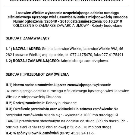
Protokoły z posiedzeń sesji 2023
Wspólne posiedzenia Komisji Rady Gminy Lasowice Wielkie
Uchwały Rady Gminy 2009-2014
Informacje o finansach publicznych
Strategia rozwoju
Kogo dotyczy BIP?
MENU PRZEDMIOTOWE
Lasowice Wielkie: wykonanie uzupełniającego odcinka rurociągu
ciśnieniowego łączącego wieś Lasowice Wielkie z miejscowością Chudoba
Numer ogłoszenia: 320648 - 2010; data zamieszczenia: 06.10.2010
Protokoły z posiedzeń sesji 2022
Doraźna komisji ds. wyboru ławników
Uchwały Rady Gminy do 2007
Opinie Regionalnej Izby Obrachunkowej
Regulamin organizacyjny
Co powinien zawierać BIP?
Instytucje Gminne
OGŁOSZENIE O ZAMIARZE ZAWARCIA UMOWY - Roboty budowlane
SEKCJA I: ZAMAWIAJĄCY
Protokoły z posiedzeń sesji 2021
Gospodarka przestrzenna
Podstawy prawne
JEDNOSTKI ORGANIZACYJNE
Zarządzenia Wójta
I. 1) NAZWA I ADRES:
Gmina Lasowice Wielkie, Lasowice Wielkie 99A, 46-
Protokoły z posiedzeń sesji 2020
Raport dostępności
Formularz oświadczenia BIP
282 Lasowice Wielkie, woj. opolskie, tel. 077 4175470, faks 077 4175491
Sołectwa
Zarządzenia Wójta 2024-2029
Podatki i opłaty
Ośrodek Pomocy Społecznej
I. 2) RODZAJ ZAMAWIAJĄCEGO:
Administracja samorządowa.
Protokoły z posiedzeń sesji 2019
Zarządzenia Wójta 2018-2023
Formularze na podatki lokalne obowiązujące od 1 lipca 2019 r.
Preferencyjny zakup węgla
Zespół Szkolno-Przedszkolny w Chocianowicach
SEKCJA II: PRZEDMIOT ZAMÓWIENIA
Protokoły z posiedzeń sesji 2018
II.1) Nazwa nadana zamówieniu przez zamawiającego:
wykonanie
Zarządzenia Wójta Gminy w 2010 roku
Umorzenia
Oświadczenia majątkowe radnych i pracowników
Zespół Szkolno-Przedszkolny w Lasowicach Wielkich
uzupełniającego odcinka rurociagu ciśnieniowego łączacego wieś Lasowice
Wielkie z miejscowością Chudoba.
Protokoły z posiedzeń sesji 2017
Zarządzenia Wójta Gminy w 2011 r.
Podatki i opłaty lokalne
Obwieszczenia i ogłoszenia
Biblioteka Publiczna
II.2) Rodzaj zamówienia:
Roboty budowlane.
II.3) Określenie przedmiotu oraz wielkości lub zakresu zamówienia:
Na
Protokoły z posiedzeń sesji 2017
przedmiot zamówienia składa się : - wykonanie 1030 mb rurociągu Ø
Zarządzenia Wójta do 2007
Informacje publiczne archiwalne
Praca w Urzędzie
140/8,3 przewiertem sterowanym na odcinku od studni SR3 do tłoczni P2. -
odcinka sieci kanalizacji ciśnieniowej Ø 50 o dł. 18 mb pod drogą..
Protokoły z posiedzeń sesji 2016
Zarządzenia w 2008 roku
Informacje o środowisku
Ogłoszenia o naborze
Ochrona Środowiska
II.4) Wspólny Słownik Zamówień (CPV):
45.23.24.11-6.