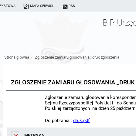
TEKSTOWA
MAPA SERWISU
RSS
BIP Urzę
Strona główna
〉
Zgłoszenie zamiaru głosowania _druk zgłoszenia
ZGŁOSZENIE ZAMIARU GŁOSOWANIA _DRUK
Zgłoszenie zamiaru głosowania koresponde
Sejmu Rzeczypospolitej Polskiej i i do Senat
Polskiej zarządzonych
na dzień 25 październ
Do pobrania :
druk.pdf
METRYKA