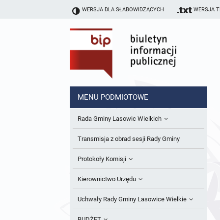
WERSJA DLA SŁABOWIDZĄCYCH
WERSJA 
MENU PODMIOTOWE
Rada Gminy Lasowic Wielkich
Sesje Rady Gminy
Transmisja z obrad sesji Rady Gminy
Skład Rady Gminy
Protokoły Komisji
Interpelacje i Zapytania Radnych
Komisja Budżetu i Finansów
Kierownictwo Urzędu
Komisje Rady Gminy i informacja o
Komisja Oświatowa
Wójt
Uchwały Rady Gminy Lasowice Wielkie
terminach zwołania komisji
Komisja Komunalno Rolna
Referaty i stanowiska
Uchwały Rady Gminy 2024-2029
BUDŻET