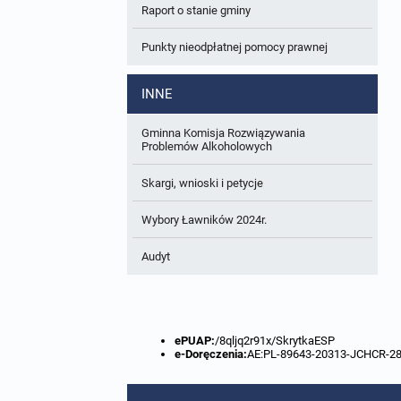
Raport o stanie gminy
W trakcie opracowania
Wnioski o sporządzenie lub zmianę planów
ogólnych lub planów miejscowych
Punkty nieodpłatnej pomocy prawnej
Zbiory danych przestrzennych
INNE
Analizy zmian w zagospodarowaniu
przestrzennym
Gminna Komisja Rozwiązywania
Problemów Alkoholowych
Skargi, wnioski i petycje
Wybory Ławników 2024r.
Audyt
ePUAP:
/8qljq2r91x/SkrytkaESP
e-Doręczenia:
AE:PL-89643-20313-JCHCR-2