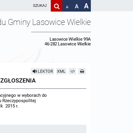
A
A
A
du Gminy Lasowice Wielkie
Lasowice Wielkie 99A
46-282 Lasowice Wielkie
LEKTOR
XML
 ZGŁOSZENIA
ncyjnego w wyborach do
u Rzeczypospolitej
ik
2015 r.