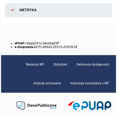
METRYKA
ePUAP:
/8qljq2r91x/SkrytkaESP
e-Doręczenia:
AE:PL-89643-20313-JCHCR-28
Redakcja BIP
Statystyki
Deklaracja dostępności
Artykuły archiwalne
Instrukcja korzystania z BIP