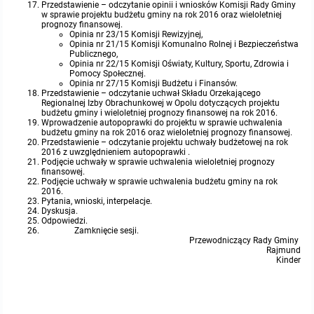
miejscowych
Raport o stanie gminy
Przedstawienie – odczytanie opinii i wniosków Komisji Rady Gminy
w sprawie projektu budżetu gminy na rok 2016 oraz wieloletniej
prognozy finansowej.
Opinia nr 23/15 Komisji Rewizyjnej,
Zbiory danych przestrzennych
Punkty nieodpłatnej pomocy prawnej
Opinia nr 21/15 Komisji Komunalno Rolnej i Bezpieczeństwa
Publicznego,
Opinia nr 22/15 Komisji Oświaty, Kultury, Sportu, Zdrowia i
Analizy zmian w zagospodarowaniu przestrzennym
INNE
Pomocy Społecznej.
Opinia nr 27/15 Komisji Budżetu i Finansów.
Przedstawienie – odczytanie uchwał Składu Orzekającego
Regionalnej Izby Obrachunkowej w Opolu dotyczących projektu
Gminna Komisja Rozwiązywania Problemów Alkoholowych
budżetu gminy i wieloletniej prognozy finansowej na rok 2016.
Wprowadzenie autopoprawki do projektu w sprawie uchwalenia
budżetu gminy na rok 2016 oraz wieloletniej prognozy finansowej.
Skargi, wnioski i petycje
Przedstawienie – odczytanie projektu uchwały budżetowej na rok
2016 z uwzględnieniem autopoprawki .
Podjęcie uchwały w sprawie uchwalenia wieloletniej prognozy
finansowej.
Wybory Ławników 2024r.
Podjęcie uchwały w sprawie uchwalenia budżetu gminy na rok
2016.
Pytania, wnioski, interpelacje.
Dyskusja.
Audyt
Odpowiedzi.
Zamknięcie sesji.
Przewodniczący Rady Gminy
Rajmund
Kinder