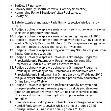
Budżetu i Finansów,
Protokoły z posiedzeń sesji 2015
Zarządzenia w 2009
Oświadczenia kandydata
Publicznie dostępny wykaz danych o środowisku
Kontrole
Oświaty, Kultury, Sportu, Zdrowia i Pomocy Społecznej,
Komunalno Rolnej i Bezpieczeństwa Publicznego,
Rewizyjnej.
Protokoły z posiedzeń sesji 2014
Informacja o wynikach naboru
Rejestr działalności regulowanej
Przetargi
Zatwierdzenie planu pracy Rady Gminy Lasowice Wielkie na rok
2016.
Podjęcie uchwały w sprawie zmiany uchwały w sprawie uchwalenia
Protokoły z posiedzeń sesji 2013
wieloletniej prognozy finansowej.
Roczne sprawozdania z gospodarki odpadami
Platforma e-Zamówienia
Gminna Ewidencja Zabytków Gminy Lasowice Wielkie
Podjęcie uchwały w sprawie zmiany budżetu gminy na rok 2015.
Podjęcie uchwały w sprawie zmiany uchwały Rady Gminy Lasowice
Wielkie Nr IV/21/15 z dnia 18 lutego 2015 r. w sprawie zaciągnięcia
Protokoły z posiedzeń sesji 2012
Analiza stanu gospodarki odpadami
Ogłoszenia dodatkowe
Planowanie i zagospodarowanie przestrzenne
długoterminowej pożyczki na realizację inwestycji.
Podjęcie uchwały w sprawie przyjęcia zmiany Statutu Związku Gmin
Śląska Opolskiego w Opolu.
Podjęcie uchwały w sprawie uchwalenia Gminnego Programu
Protokoły z posiedzeń sesji 2011
Okresowa ocena jakości wody
Odpowiedzi na zapytania
Studium uwarunkowań i kierunków zagospodarowania przestrzennego
Zaproszenia do składania ofert
Przeciwdziałania Przemocy w Rodzinie oraz Ochrony Ofiar
Przemocy w Rodzinie w Gminie Lasowice Wielkie.
Podjęcie uchwały w sprawie uchwalenia Gminnego Programu
Protokoły z posiedzeń sesji 2010
Sprawozdanie okresowe z realizacji programu ochrony powietrza
Informacja z otwarcia ofert
Miejscowe plany zagospodarowania przestrzennego
Archiwum BIP
Obowiązujące
Profilaktyki i Rozwiązywania Problemów Alkoholowych oraz
Przeciwdziałania Narkomanii w Gminie Lasowice Wielkie na 2016
rok jako części strategii rozwiązywania problemów społecznych
Gminy Lasowice Wielkie.
Dyżury Przewodniczącego Rady Gminy
Plan Postępowań
Plan ogólny gminy
OGŁOSZENIA
Taryfy dla zbiorowego zaopatrzenia w wodę i zbiorowego odprowadzania
W trakcie opracowania
Obowiązujące
Podjęcie uchwały w sprawie określenia kryteriów branych pod
ścieków dla Gminy Lasowice Wielkie
uwagę w postępowaniu rekrutacyjnym do szkoły podstawowej i
gimnazjum, prowadzonych przez Gminę Lasowice Wielkie oraz
Informacje o wyborze ofert
Formularze dotyczące aktów planowania przestrzennego
W trakcie opracowania
Obowiązujący
określenia dokumentów niezbędnych do potwierdzenia tych
Ochrona danych osobowych
kryteriów.
Przedstawienie – odczytanie protokołu ze wspólnego posiedzenia
Komisji Rady Gminy Lasowice Wielkie z dnia 3 grudnia 2015 r. i
Wnioski o sporządzenie lub zmianę planów ogólnych lub planów
W trakcie opracowania
Komisji Budżetu i Finansów z dnia 7 grudnia 2015 r.