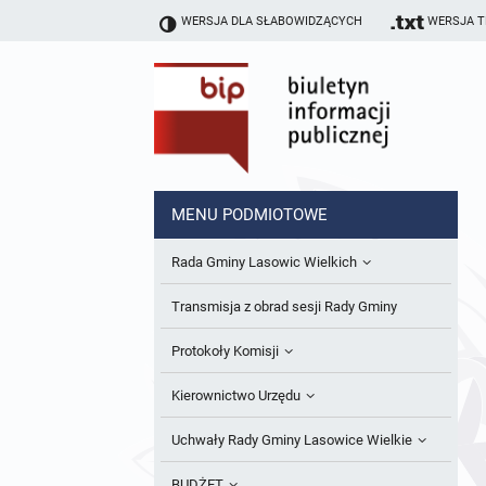
WERSJA DLA SŁABOWIDZĄCYCH
WERSJA 
MENU PODMIOTOWE
Rada Gminy Lasowic Wielkich
Sesje Rady Gminy
Transmisja z obrad sesji Rady Gminy
Skład Rady Gminy
Protokoły Komisji
Interpelacje i Zapytania Radnych
Komisja Budżetu i Finansów
Kierownictwo Urzędu
Komisje Rady Gminy i informacja o
Komisja Oświatowa
Wójt
Uchwały Rady Gminy Lasowice Wielkie
terminach zwołania komisji
Komisja Komunalno Rolna
Referaty i stanowiska
Uchwały Rady Gminy 2024-2029
BUDŻET