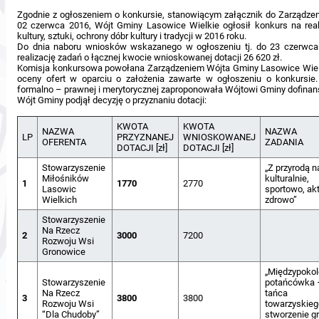
Zgodnie z ogłoszeniem o konkursie, stanowiącym załącznik do Zarządzen
02 czerwca 2016, Wójt Gminy Lasowice Wielkie ogłosił konkurs na rea
kultury, sztuki, ochrony dóbr kultury i tradycji w 2016 roku.
Do dnia naboru wniosków wskazanego w ogłoszeniu tj. do 23 czerwca
realizację zadań o łącznej kwocie wnioskowanej dotacji 26 620 zł.
Komisja konkursowa powołana Zarządzeniem Wójta Gminy Lasowice Wielk
oceny ofert w oparciu o założenia zawarte w ogłoszeniu o konkursi
formalno – prawnej i merytorycznej zaproponowała Wójtowi Gminy dofinans
Wójt Gminy podjął decyzję o przyznaniu dotacji:
KWOTA
KWOTA
NAZWA
NAZWA
LP
PRZYZNANEJ
WNIOSKOWANEJ
OFERENTA
ZADANIA
DOTACJI [zł]
DOTACJI [zł]
Stowarzyszenie
„Z przyrodą n
Miłośników
kulturalnie,
1
1770
2770
Lasowic
sportowo, akt
Wielkich
zdrowo”
Stowarzyszenie
Na Rzecz
2
3000
7200
Rozwoju Wsi
Gronowice
„Międzypoko
Stowarzyszenie
potańcówka 
Na Rzecz
tańca
3
3800
3800
Rozwoju Wsi
towarzyskieg
“Dla Chudoby”
stworzenie g