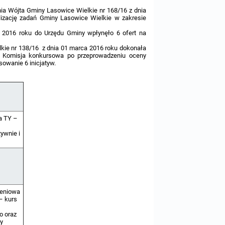
ia Wójta Gminy Lasowice Wielkie nr 168/16 z dnia
lizację zadań Gminy Lasowice Wielkie w zakresie
 2016 roku do Urzędu Gminy wpłynęło 6 ofert na
ie nr 138/16 z dnia 01 marca 2016 roku dokonała
e. Komisja konkursowa po przeprowadzeniu oceny
owanie 6 inicjatyw.
a TY –
ywnie i
leniowa
– kurs
o oraz
ry