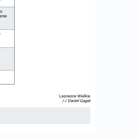
do
enie
–
Lasowice Wielkie
/-/
Daniel Gagat