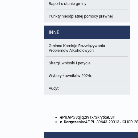
Raport o stanie gminy
W trakcie opracowania
Wnioski o sporządzenie lub zmianę planów
ogólnych lub planów miejscowych
Punkty nieodpłatnej pomocy prawnej
Zbiory danych przestrzennych
INNE
Analizy zmian w zagospodarowaniu
przestrzennym
Gminna Komisja Rozwiązywania
Problemów Alkoholowych
Skargi, wnioski i petycje
Wybory Ławników 2024r.
Audyt
ePUAP:
/8qljq2r91x/SkrytkaESP
e-Doręczenia:
AE:PL-89643-20313-JCHCR-2