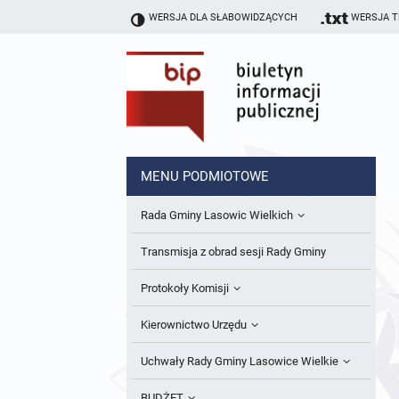
WERSJA DLA SŁABOWIDZĄCYCH
WERSJA 
MENU PODMIOTOWE
Rada Gminy Lasowic Wielkich
Sesje Rady Gminy
Transmisja z obrad sesji Rady Gminy
Skład Rady Gminy
Protokoły Komisji
Interpelacje i Zapytania Radnych
Komisja Budżetu i Finansów
Kierownictwo Urzędu
Komisje Rady Gminy i informacja o
Komisja Oświatowa
Wójt
Uchwały Rady Gminy Lasowice Wielkie
terminach zwołania komisji
Komisja Komunalno Rolna
Referaty i stanowiska
Uchwały Rady Gminy 2024-2029
BUDŻET