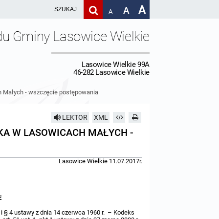
A
A
A
du Gminy Lasowice Wielkie
Lasowice Wielkie 99A
46-282 Lasowice Wielkie
ach Małych - wszczęcie postępowania
LEKTOR
XML
BOISKA W LASOWICACH MAŁYCH -
Lasowice Wielkie 11.07.2017r.
E
 § 4 ustawy z dnia 14 czerwca 1960 r. – Kodeks