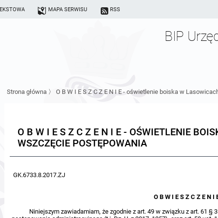
TEKSTOWA
MAPA SERWISU
RSS
BIP Urzę
Strona główna
〉
O B W I E S Z C Z E N I E - oświetlenie boiska w Lasowic
O B W I E S Z C Z E N I E - OŚWIETLENIE 
WSZCZĘCIE POSTĘPOWANIA
GK.6733.8.2017.ZJ
O B W I E S Z C Z E N I 
Niniejszym zawiadamiam, że zgodnie z art. 49 w związku z art. 61 § 3 i