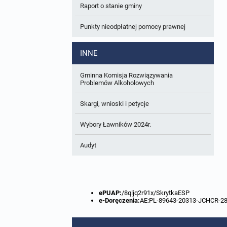
Raport o stanie gminy
W trakcie opracowania
Wnioski o sporządzenie lub zmianę planów
ogólnych lub planów miejscowych
Punkty nieodpłatnej pomocy prawnej
Zbiory danych przestrzennych
INNE
Analizy zmian w zagospodarowaniu
przestrzennym
Gminna Komisja Rozwiązywania
Problemów Alkoholowych
Skargi, wnioski i petycje
Wybory Ławników 2024r.
Audyt
ePUAP:
/8qljq2r91x/SkrytkaESP
e-Doręczenia:
AE:PL-89643-20313-JCHCR-2