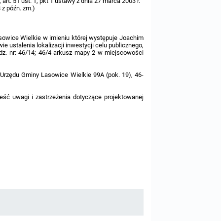
 art. 51 ust. 1, pkt 1 ustawy z dnia 27 marca 2003 r.
8 z późn. zm.)
ice Wielkie w imieniu której występuje Joachim
 ustalenia lokalizacji inwestycji celu publicznego,
dz. nr: 46/14; 46/4 arkusz mapy 2 w miejscowości
Urzędu Gminy Lasowice Wielkie 99A (pok. 19), 46-
eść uwagi i zastrzeżenia dotyczące projektowanej
j adres.