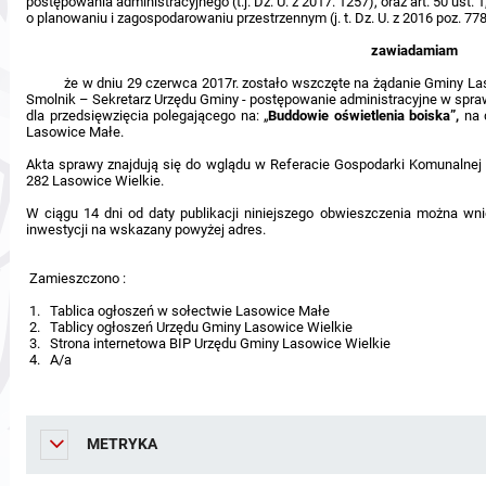
postępowania administracyjnego (t.j. Dz. U. z 2017. 1257), oraz art. 50 ust. 1,
o planowaniu i zagospodarowaniu przestrzennym (j. t. Dz. U. z 2016 poz. 77
zawiadamiam
że w dniu 29 czerwca 2017r. zostało wszczęte na żądanie Gminy Lasow
Smolnik – Sekretarz Urzędu Gminy - postępowanie administracyjne w sprawie
dla przedsięwzięcia polegającego na: „
Buddowie oświetlenia boiska”,
na 
Lasowice Małe.
Akta sprawy znajdują się do wglądu w Referacie Gospodarki Komunalnej 
282 Lasowice Wielkie.
W ciągu 14 dni od daty publikacji niniejszego obwieszczenia można wni
inwestycji na wskazany powyże
Zamieszczono :
1. Tablica ogłoszeń w sołectwie Lasowice Małe
2. Tablicy ogłoszeń Urzędu Gminy Lasowice Wielkie
3. Strona internetowa BIP Urzędu Gminy Lasowice Wielkie
4. A/a
METRYKA