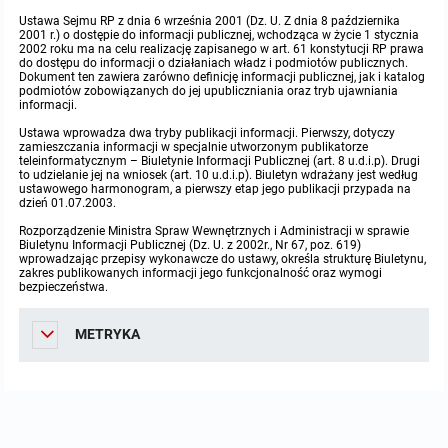
Ustawa Sejmu RP z dnia 6 września 2001 (Dz. U. Z dnia 8 października
Protokoły z posiedzeń sesji 2023
Wspólne posiedzenia Komisji Rady Gminy Lasowice Wielkie
Uchwały Rady Gminy 2009-2014
Informacje o finansach publicznych
Strategia rozwoju
Kogo dotyczy BIP?
MENU PRZEDMIOTOWE
2001 r.) o dostępie do informacji publicznej, wchodząca w życie 1 stycznia
2002 roku ma na celu realizację zapisanego w art. 61 konstytucji RP prawa
do dostępu do informacji o działaniach władz i podmiotów publicznych.
Dokument ten zawiera zarówno definicję informacji publicznej, jak i katalog
Protokoły z posiedzeń sesji 2022
Doraźna komisji ds. wyboru ławników
Uchwały Rady Gminy do 2007
Opinie Regionalnej Izby Obrachunkowej
Regulamin organizacyjny
Co powinien zawierać BIP?
Instytucje Gminne
podmiotów zobowiązanych do jej upubliczniania oraz tryb ujawniania
informacji.
Protokoły z posiedzeń sesji 2021
Gospodarka przestrzenna
Podstawy prawne
JEDNOSTKI ORGANIZACYJNE
Zarządzenia Wójta
Ustawa wprowadza dwa tryby publikacji informacji. Pierwszy, dotyczy
zamieszczania informacji w specjalnie utworzonym publikatorze
teleinformatycznym – Biuletynie Informacji Publicznej (art. 8 u.d.i.p). Drugi
to udzielanie jej na wniosek (art. 10 u.d.i.p). Biuletyn wdrażany jest według
Protokoły z posiedzeń sesji 2020
Raport dostępności
Formularz oświadczenia BIP
Sołectwa
Zarządzenia Wójta 2024-2029
Podatki i opłaty
Ośrodek Pomocy Społecznej
ustawowego harmonogram, a pierwszy etap jego publikacji przypada na
dzień 01.07.2003.
Protokoły z posiedzeń sesji 2019
Rozporządzenie Ministra Spraw Wewnętrznych i Administracji w sprawie
Zarządzenia Wójta 2018-2023
Formularze na podatki lokalne obowiązujące od 1 lipca 2019 r.
Preferencyjny zakup węgla
Zespół Szkolno-Przedszkolny w Chocianowicach
Biuletynu Informacji Publicznej (Dz. U. z 2002r., Nr 67, poz. 619)
wprowadzając przepisy wykonawcze do ustawy, określa strukturę Biuletynu,
zakres publikowanych informacji jego funkcjonalność oraz wymogi
Protokoły z posiedzeń sesji 2018
Zarządzenia Wójta Gminy w 2010 roku
Umorzenia
Oświadczenia majątkowe radnych i pracowników
Zespół Szkolno-Przedszkolny w Lasowicach Wielkich
bezpieczeństwa.
Protokoły z posiedzeń sesji 2017
METRYKA
Zarządzenia Wójta Gminy w 2011 r.
Podatki i opłaty lokalne
Obwieszczenia i ogłoszenia
Biblioteka Publiczna
Protokoły z posiedzeń sesji 2017
Zarządzenia Wójta do 2007
Informacje publiczne archiwalne
Praca w Urzędzie
Protokoły z posiedzeń sesji 2016
Zarządzenia w 2008 roku
Informacje o środowisku
Ogłoszenia o naborze
Ochrona Środowiska