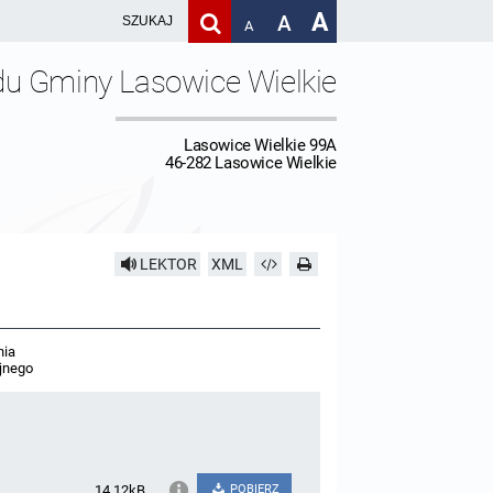
A
A
A
du Gminy Lasowice Wielkie
Lasowice Wielkie 99A
46-282 Lasowice Wielkie
LEKTOR
XML
nia
yjnego
14.12kB
POBIERZ