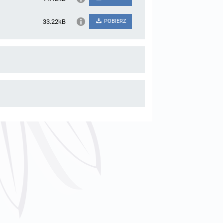
33.22kB
POBIERZ