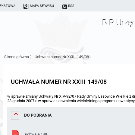
TEKSTOWA
MAPA SERWISU
RSS
BIP Urzę
Strona główna
〉
Uchwała numer Nr XXIII-149/08
UCHWAŁA NUMER NR XXIII-149/08
w sprawie zmiany Uchwały Nr XIV-92/07 Rady Gminy Lasowice Wielkie z d
28 grudnia 2007 r. w sprawie uchwalenia wieloletniego programu inwestyc
DO POBRANIA
uchwała 149