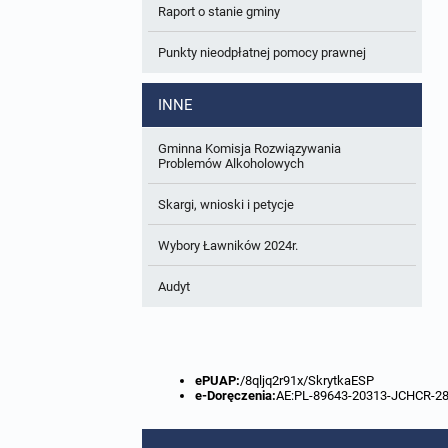
Raport o stanie gminy
W trakcie opracowania
Wnioski o sporządzenie lub zmianę planów
ogólnych lub planów miejscowych
Punkty nieodpłatnej pomocy prawnej
Zbiory danych przestrzennych
INNE
Analizy zmian w zagospodarowaniu
przestrzennym
Gminna Komisja Rozwiązywania
Problemów Alkoholowych
Skargi, wnioski i petycje
Wybory Ławników 2024r.
Audyt
ePUAP:
/8qljq2r91x/SkrytkaESP
e-Doręczenia:
AE:PL-89643-20313-JCHCR-2