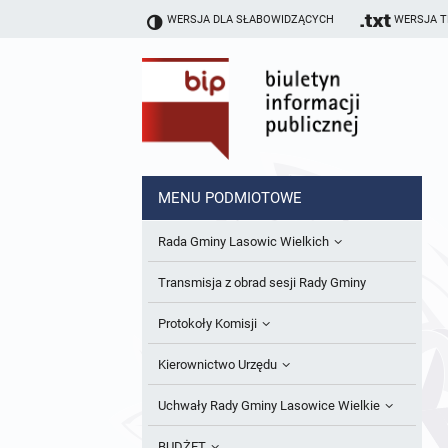
WERSJA DLA SŁABOWIDZĄCYCH
WERSJA 
MENU PODMIOTOWE
Rada Gminy Lasowic Wielkich
Sesje Rady Gminy
Transmisja z obrad sesji Rady Gminy
Skład Rady Gminy
Protokoły Komisji
Interpelacje i Zapytania Radnych
Komisja Budżetu i Finansów
Kierownictwo Urzędu
Komisje Rady Gminy i informacja o
Komisja Oświatowa
Wójt
Uchwały Rady Gminy Lasowice Wielkie
terminach zwołania komisji
Komisja Komunalno Rolna
Referaty i stanowiska
Uchwały Rady Gminy 2024-2029
BUDŻET