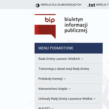
WERSJA DLA SŁABOWIDZĄCYCH
WERSJA 
MENU PODMIOTOWE
Rada Gminy Lasowic Wielkich
Sesje Rady Gminy
Transmisja z obrad sesji Rady Gminy
Skład Rady Gminy
Protokoły Komisji
Interpelacje i Zapytania Radnych
Komisja Budżetu i Finansów
Kierownictwo Urzędu
Komisje Rady Gminy i informacja o
Komisja Oświatowa
Wójt
Uchwały Rady Gminy Lasowice Wielkie
terminach zwołania komisji
Komisja Komunalno Rolna
Referaty i stanowiska
Uchwały Rady Gminy 2024-2029
BUDŻET