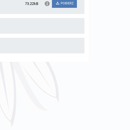
73.22kB
POBIERZ