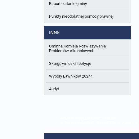
Raport o stanie gminy
W trakcie opracowania
Wnioski o sporządzenie lub zmianę planów
ogólnych lub planów miejscowych
Punkty nieodpłatnej pomocy prawnej
Zbiory danych przestrzennych
INNE
Analizy zmian w zagospodarowaniu
przestrzennym
Gminna Komisja Rozwiązywania
Problemów Alkoholowych
Skargi, wnioski i petycje
Wybory Ławników 2024r.
Audyt
ePUAP:
/8qljq2r91x/SkrytkaESP
e-Doręczenia:
AE:PL-89643-20313-JCHCR-2