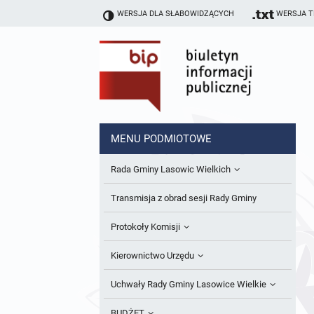
WERSJA DLA SŁABOWIDZĄCYCH
WERSJA 
MENU PODMIOTOWE
Rada Gminy Lasowic Wielkich
Sesje Rady Gminy
Transmisja z obrad sesji Rady Gminy
Skład Rady Gminy
Protokoły Komisji
Interpelacje i Zapytania Radnych
Komisja Budżetu i Finansów
Kierownictwo Urzędu
Komisje Rady Gminy i informacja o
Komisja Oświatowa
Wójt
Uchwały Rady Gminy Lasowice Wielkie
terminach zwołania komisji
Komisja Komunalno Rolna
Referaty i stanowiska
Uchwały Rady Gminy 2024-2029
BUDŻET