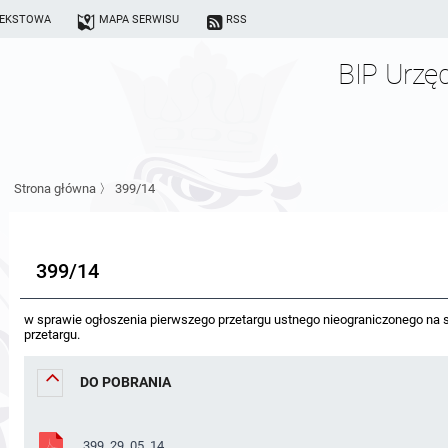
TEKSTOWA
MAPA SERWISU
RSS
BIP Urzę
Strona główna
〉
399/14
399/14
w sprawie ogłoszenia pierwszego przetargu ustnego nieograniczonego na s
przetargu.
DO POBRANIA
399_29_05_14