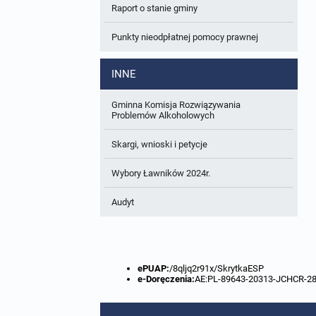
Raport o stanie gminy
W trakcie opracowania
Wnioski o sporządzenie lub zmianę planów
ogólnych lub planów miejscowych
Punkty nieodpłatnej pomocy prawnej
Zbiory danych przestrzennych
INNE
Analizy zmian w zagospodarowaniu
przestrzennym
Gminna Komisja Rozwiązywania
Problemów Alkoholowych
Skargi, wnioski i petycje
Wybory Ławników 2024r.
Audyt
ePUAP:
/8qljq2r91x/SkrytkaESP
e-Doręczenia:
AE:PL-89643-20313-JCHCR-2