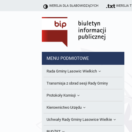
WERSJA DLA SŁABOWIDZĄCYCH
WERSJA 
MENU PODMIOTOWE
Rada Gminy Lasowic Wielkich
Sesje Rady Gminy
Transmisja z obrad sesji Rady Gminy
Skład Rady Gminy
Protokoły Komisji
Interpelacje i Zapytania Radnych
Komisja Budżetu i Finansów
Kierownictwo Urzędu
Komisje Rady Gminy i informacja o
Komisja Oświatowa
Wójt
Uchwały Rady Gminy Lasowice Wielkie
terminach zwołania komisji
Komisja Komunalno Rolna
Referaty i stanowiska
Uchwały Rady Gminy 2024-2029
BUDŻET