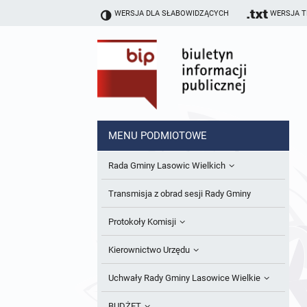
WERSJA DLA SŁABOWIDZĄCYCH
WERSJA 
MENU PODMIOTOWE
Rada Gminy Lasowic Wielkich
Sesje Rady Gminy
Transmisja z obrad sesji Rady Gminy
Skład Rady Gminy
Protokoły Komisji
Interpelacje i Zapytania Radnych
Komisja Budżetu i Finansów
Kierownictwo Urzędu
Komisje Rady Gminy i informacja o
Komisja Oświatowa
Wójt
Uchwały Rady Gminy Lasowice Wielkie
terminach zwołania komisji
Komisja Komunalno Rolna
Referaty i stanowiska
Uchwały Rady Gminy 2024-2029
BUDŻET