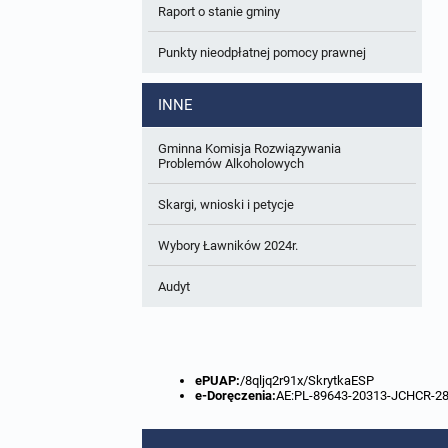
Raport o stanie gminy
W trakcie opracowania
Wnioski o sporządzenie lub zmianę planów
ogólnych lub planów miejscowych
Punkty nieodpłatnej pomocy prawnej
Zbiory danych przestrzennych
INNE
Analizy zmian w zagospodarowaniu
przestrzennym
Gminna Komisja Rozwiązywania
Problemów Alkoholowych
Skargi, wnioski i petycje
Wybory Ławników 2024r.
Audyt
ePUAP:
/8qljq2r91x/SkrytkaESP
e-Doręczenia:
AE:PL-89643-20313-JCHCR-2