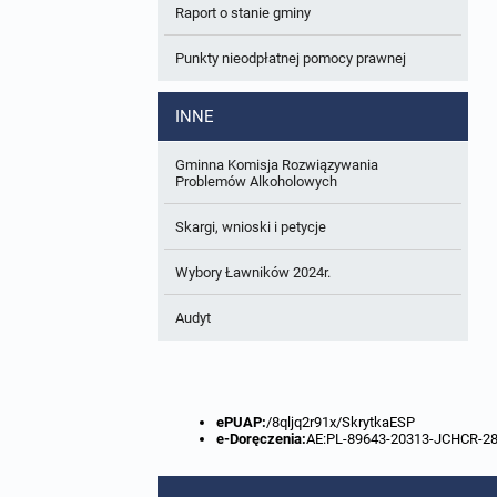
Raport o stanie gminy
W trakcie opracowania
Wnioski o sporządzenie lub zmianę planów
ogólnych lub planów miejscowych
Punkty nieodpłatnej pomocy prawnej
Zbiory danych przestrzennych
INNE
Analizy zmian w zagospodarowaniu
przestrzennym
Gminna Komisja Rozwiązywania
Problemów Alkoholowych
Skargi, wnioski i petycje
Wybory Ławników 2024r.
Audyt
ePUAP:
/8qljq2r91x/SkrytkaESP
e-Doręczenia:
AE:PL-89643-20313-JCHCR-2