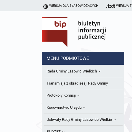
WERSJA DLA SŁABOWIDZĄCYCH
WERSJA 
MENU PODMIOTOWE
Rada Gminy Lasowic Wielkich
Sesje Rady Gminy
Transmisja z obrad sesji Rady Gminy
Skład Rady Gminy
Protokoły Komisji
Interpelacje i Zapytania Radnych
Komisja Budżetu i Finansów
Kierownictwo Urzędu
Komisje Rady Gminy i informacja o
Komisja Oświatowa
Wójt
Uchwały Rady Gminy Lasowice Wielkie
terminach zwołania komisji
Komisja Komunalno Rolna
Referaty i stanowiska
Uchwały Rady Gminy 2024-2029
BUDŻET