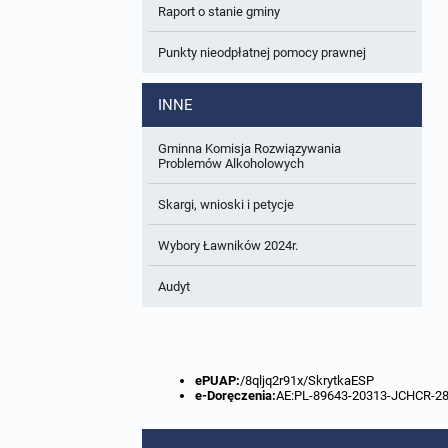
Raport o stanie gminy
W trakcie opracowania
Wnioski o sporządzenie lub zmianę planów
ogólnych lub planów miejscowych
Punkty nieodpłatnej pomocy prawnej
Zbiory danych przestrzennych
INNE
Analizy zmian w zagospodarowaniu
przestrzennym
Gminna Komisja Rozwiązywania
Problemów Alkoholowych
Skargi, wnioski i petycje
Wybory Ławników 2024r.
Audyt
ePUAP:
/8qljq2r91x/SkrytkaESP
e-Doręczenia:
AE:PL-89643-20313-JCHCR-2