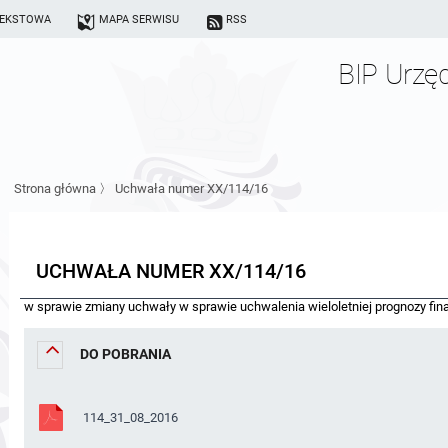
TEKSTOWA
MAPA SERWISU
RSS
BIP Urzę
Strona główna
〉
Uchwała numer XX/114/16
UCHWAŁA NUMER XX/114/16
w sprawie zmiany uchwały w sprawie uchwalenia wieloletniej prognozy fi
DO POBRANIA
114_31_08_2016