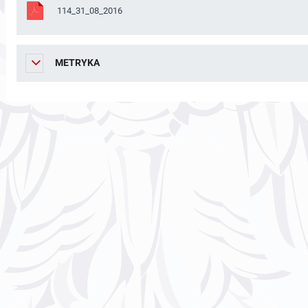
114_31_08_2016
METRYKA