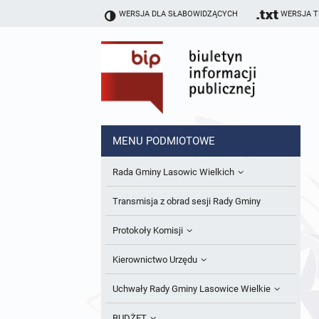
WERSJA DLA SŁABOWIDZĄCYCH
WERSJA 
MENU PODMIOTOWE
Rada Gminy Lasowic Wielkich
Sesje Rady Gminy
Transmisja z obrad sesji Rady Gminy
Skład Rady Gminy
Protokoły Komisji
Interpelacje i Zapytania Radnych
Komisja Budżetu i Finansów
Kierownictwo Urzędu
Komisje Rady Gminy i informacja o
Komisja Oświatowa
Wójt
Uchwały Rady Gminy Lasowice Wielkie
terminach zwołania komisji
Komisja Komunalno Rolna
Referaty i stanowiska
Uchwały Rady Gminy 2024-2029
BUDŻET