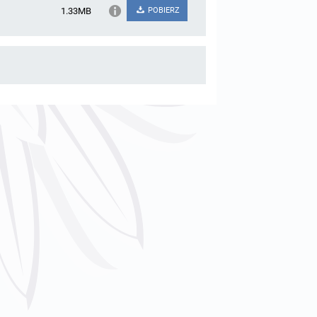
1.33MB
POBIERZ