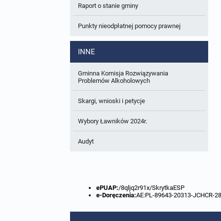
Raport o stanie gminy
W trakcie opracowania
Wnioski o sporządzenie lub zmianę planów
ogólnych lub planów miejscowych
Punkty nieodpłatnej pomocy prawnej
Zbiory danych przestrzennych
INNE
Analizy zmian w zagospodarowaniu
przestrzennym
Gminna Komisja Rozwiązywania
Problemów Alkoholowych
Skargi, wnioski i petycje
Wybory Ławników 2024r.
Audyt
ePUAP:
/8qljq2r91x/SkrytkaESP
e-Doręczenia:
AE:PL-89643-20313-JCHCR-2