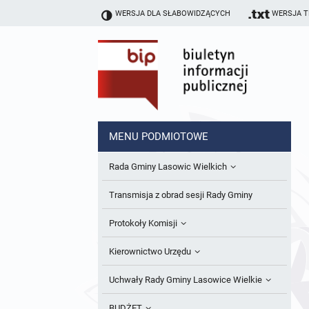
WERSJA DLA SŁABOWIDZĄCYCH
WERSJA 
MENU PODMIOTOWE
Rada Gminy Lasowic Wielkich
Sesje Rady Gminy
Transmisja z obrad sesji Rady Gminy
Skład Rady Gminy
Protokoły Komisji
Interpelacje i Zapytania Radnych
Komisja Budżetu i Finansów
Kierownictwo Urzędu
Komisje Rady Gminy i informacja o
Komisja Oświatowa
Wójt
Uchwały Rady Gminy Lasowice Wielkie
terminach zwołania komisji
Komisja Komunalno Rolna
Referaty i stanowiska
Uchwały Rady Gminy 2024-2029
BUDŻET