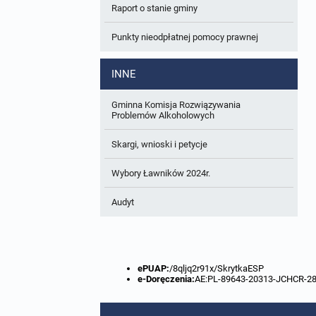
Raport o stanie gminy
W trakcie opracowania
Wnioski o sporządzenie lub zmianę planów
ogólnych lub planów miejscowych
Punkty nieodpłatnej pomocy prawnej
Zbiory danych przestrzennych
INNE
Analizy zmian w zagospodarowaniu
przestrzennym
Gminna Komisja Rozwiązywania
Problemów Alkoholowych
Skargi, wnioski i petycje
Wybory Ławników 2024r.
Audyt
ePUAP:
/8qljq2r91x/SkrytkaESP
e-Doręczenia:
AE:PL-89643-20313-JCHCR-2