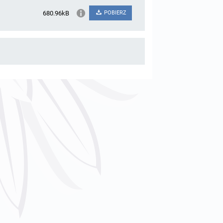
680.96kB
POBIERZ