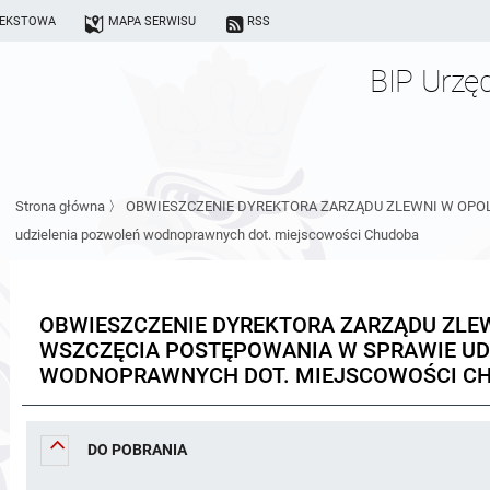
TEKSTOWA
MAPA SERWISU
RSS
BIP Urzę
Strona główna
〉
OBWIESZCZENIE DYREKTORA ZARZĄDU ZLEWNI W OPOLU d
udzielenia pozwoleń wodnoprawnych dot. miejscowości Chudoba
OBWIESZCZENIE DYREKTORA ZARZĄDU ZLEW
WSZCZĘCIA POSTĘPOWANIA W SPRAWIE UD
WODNOPRAWNYCH DOT. MIEJSCOWOŚCI C
DO POBRANIA