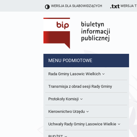
WERSJA DLA SŁABOWIDZĄCYCH
WERSJA 
MENU PODMIOTOWE
Rada Gminy Lasowic Wielkich
Sesje Rady Gminy
Transmisja z obrad sesji Rady Gminy
Skład Rady Gminy
Protokoły Komisji
Interpelacje i Zapytania Radnych
Komisja Budżetu i Finansów
Kierownictwo Urzędu
Komisje Rady Gminy i informacja o
Komisja Oświatowa
Wójt
Uchwały Rady Gminy Lasowice Wielkie
terminach zwołania komisji
Komisja Komunalno Rolna
Referaty i stanowiska
Uchwały Rady Gminy 2024-2029
BUDŻET