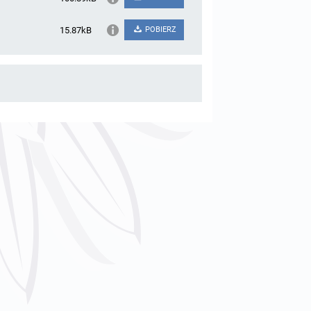
15.87kB
POBIERZ