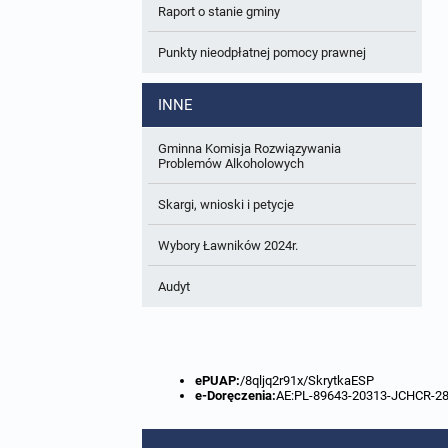
Raport o stanie gminy
W trakcie opracowania
Wnioski o sporządzenie lub zmianę planów
ogólnych lub planów miejscowych
Punkty nieodpłatnej pomocy prawnej
Zbiory danych przestrzennych
INNE
Analizy zmian w zagospodarowaniu
przestrzennym
Gminna Komisja Rozwiązywania
Problemów Alkoholowych
Skargi, wnioski i petycje
Wybory Ławników 2024r.
Audyt
ePUAP:
/8qljq2r91x/SkrytkaESP
e-Doręczenia:
AE:PL-89643-20313-JCHCR-2