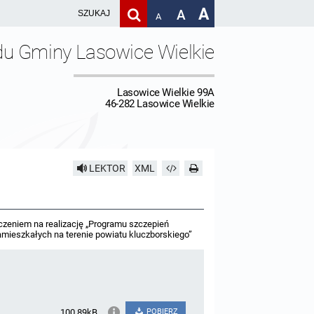
A
A
A
du Gminy Lasowice Wielkie
Lasowice Wielkie 99A
46-282 Lasowice Wielkie
LEKTOR
XML
aczeniem na realizację „Programu szczepień
amieszkałych na terenie powiatu kluczborskiego”
100.89kB
POBIERZ