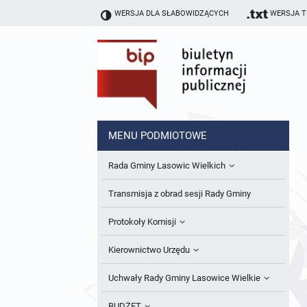
WERSJA DLA SŁABOWIDZĄCYCH
WERSJA 
MENU PODMIOTOWE
Rada Gminy Lasowic Wielkich
Sesje Rady Gminy
Transmisja z obrad sesji Rady Gminy
Skład Rady Gminy
Protokoły Komisji
Interpelacje i Zapytania Radnych
Komisja Budżetu i Finansów
Kierownictwo Urzędu
Komisje Rady Gminy i informacja o
Komisja Oświatowa
Wójt
Uchwały Rady Gminy Lasowice Wielkie
terminach zwołania komisji
Komisja Komunalno Rolna
Referaty i stanowiska
Uchwały Rady Gminy 2024-2029
BUDŻET