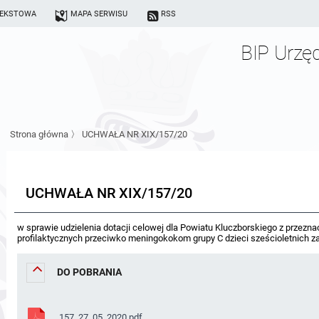
TEKSTOWA
MAPA SERWISU
RSS
BIP Urzę
Strona główna
〉
UCHWAŁA NR XIX/157/20
UCHWAŁA NR XIX/157/20
w sprawie udzielenia dotacji celowej dla Powiatu Kluczborskiego z przezn
profilaktycznych przeciwko meningokokom grupy C dzieci sześcioletnich z
DO POBRANIA
157_27_05_2020.pdf