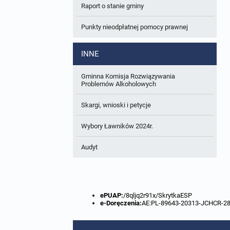
Raport o stanie gminy
W trakcie opracowania
Wnioski o sporządzenie lub zmianę planów
ogólnych lub planów miejscowych
Punkty nieodpłatnej pomocy prawnej
Zbiory danych przestrzennych
INNE
Analizy zmian w zagospodarowaniu
przestrzennym
Gminna Komisja Rozwiązywania
Problemów Alkoholowych
Skargi, wnioski i petycje
Wybory Ławników 2024r.
Audyt
ePUAP:
/8qljq2r91x/SkrytkaESP
e-Doręczenia:
AE:PL-89643-20313-JCHCR-2