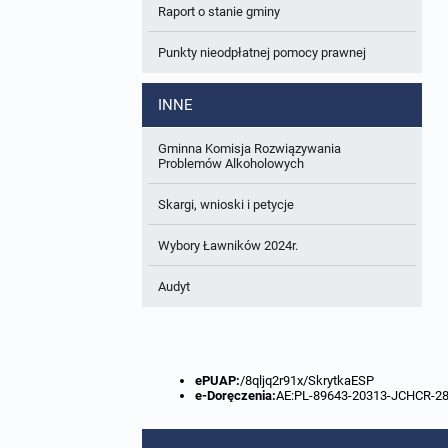
Raport o stanie gminy
W trakcie opracowania
Wnioski o sporządzenie lub zmianę planów
ogólnych lub planów miejscowych
Punkty nieodpłatnej pomocy prawnej
Zbiory danych przestrzennych
INNE
Analizy zmian w zagospodarowaniu
przestrzennym
Gminna Komisja Rozwiązywania
Problemów Alkoholowych
Skargi, wnioski i petycje
Wybory Ławników 2024r.
Audyt
ePUAP:
/8qljq2r91x/SkrytkaESP
e-Doręczenia:
AE:PL-89643-20313-JCHCR-2