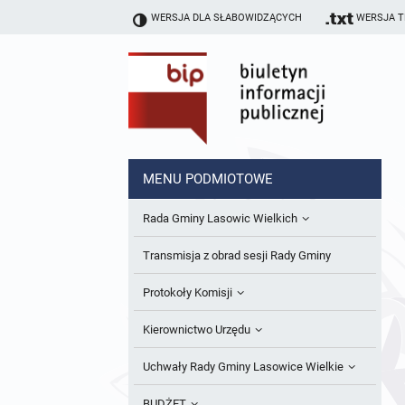
WERSJA DLA SŁABOWIDZĄCYCH
WERSJA 
MENU PODMIOTOWE
Rada Gminy Lasowic Wielkich
Sesje Rady Gminy
Transmisja z obrad sesji Rady Gminy
Skład Rady Gminy
Protokoły Komisji
Interpelacje i Zapytania Radnych
Komisja Budżetu i Finansów
Kierownictwo Urzędu
Komisje Rady Gminy i informacja o
Komisja Oświatowa
Wójt
Uchwały Rady Gminy Lasowice Wielkie
terminach zwołania komisji
Komisja Komunalno Rolna
Referaty i stanowiska
Uchwały Rady Gminy 2024-2029
BUDŻET