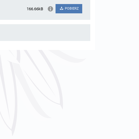
166.66kB
POBIERZ