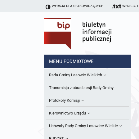
WERSJA DLA SŁABOWIDZĄCYCH
WERSJA 
MENU PODMIOTOWE
Rada Gminy Lasowic Wielkich
Sesje Rady Gminy
Transmisja z obrad sesji Rady Gminy
Skład Rady Gminy
Protokoły Komisji
Interpelacje i Zapytania Radnych
Komisja Budżetu i Finansów
Kierownictwo Urzędu
Komisje Rady Gminy i informacja o
Komisja Oświatowa
Wójt
Uchwały Rady Gminy Lasowice Wielkie
terminach zwołania komisji
Komisja Komunalno Rolna
Referaty i stanowiska
Uchwały Rady Gminy 2024-2029
BUDŻET