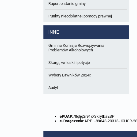
Raport o stanie gminy
W trakcie opracowania
Wnioski o sporządzenie lub zmianę planów
ogólnych lub planów miejscowych
Punkty nieodpłatnej pomocy prawnej
Zbiory danych przestrzennych
INNE
Analizy zmian w zagospodarowaniu
przestrzennym
Gminna Komisja Rozwiązywania
Problemów Alkoholowych
Skargi, wnioski i petycje
Wybory Ławników 2024r.
Audyt
ePUAP:
/8qljq2r91x/SkrytkaESP
e-Doręczenia:
AE:PL-89643-20313-JCHCR-2