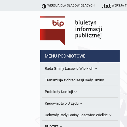
WERSJA DLA SŁABOWIDZĄCYCH
WERSJA 
MENU PODMIOTOWE
Rada Gminy Lasowic Wielkich
Sesje Rady Gminy
Transmisja z obrad sesji Rady Gminy
Skład Rady Gminy
Protokoły Komisji
Interpelacje i Zapytania Radnych
Komisja Budżetu i Finansów
Kierownictwo Urzędu
Komisje Rady Gminy i informacja o
Komisja Oświatowa
Wójt
Uchwały Rady Gminy Lasowice Wielkie
terminach zwołania komisji
Komisja Komunalno Rolna
Referaty i stanowiska
Uchwały Rady Gminy 2024-2029
BUDŻET