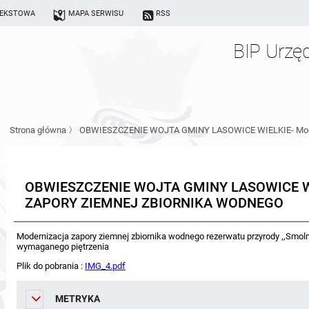
TEKSTOWA
MAPA SERWISU
RSS
BIP Urzę
Strona główna
〉
OBWIESZCZENIE WOJTA GMINY LASOWICE WIELKIE- Modern
OBWIESZCZENIE WOJTA GMINY LASOWICE W
ZAPORY ZIEMNEJ ZBIORNIKA WODNEGO
Modernizacja zapory ziemnej zbiornika wodnego rezerwatu przyrody ,,Smol
wymaganego piętrzenia
Plik do pobrania :
IMG_4.pdf
METRYKA