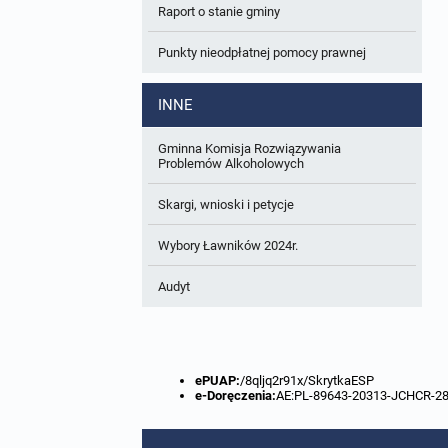
Raport o stanie gminy
W trakcie opracowania
Wnioski o sporządzenie lub zmianę planów
ogólnych lub planów miejscowych
Punkty nieodpłatnej pomocy prawnej
Zbiory danych przestrzennych
INNE
Analizy zmian w zagospodarowaniu
przestrzennym
Gminna Komisja Rozwiązywania
Problemów Alkoholowych
Skargi, wnioski i petycje
Wybory Ławników 2024r.
Audyt
ePUAP:
/8qljq2r91x/SkrytkaESP
e-Doręczenia:
AE:PL-89643-20313-JCHCR-2