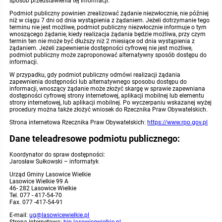
miejscowych
Raport o stanie gminy
sposób przedstawienia tej informacji.
Podmiot publiczny powinien zrealizować żądanie niezwłocznie, nie później
niż w ciągu 7 dni od dnia wystąpienia z żądaniem. Jeżeli dotrzymanie tego
Zbiory danych przestrzennych
Punkty nieodpłatnej pomocy prawnej
terminu nie jest możliwe, podmiot publiczny niezwłocznie informuje o tym
wnoszącego żądanie, kiedy realizacja żądania będzie możliwa, przy czym
termin ten nie może być dłuższy niż 2 miesiące od dnia wystąpienia z
żądaniem. Jeżeli zapewnienie dostępności cyfrowej nie jest możliwe,
Analizy zmian w zagospodarowaniu przestrzennym
INNE
podmiot publiczny może zaproponować alternatywny sposób dostępu do
informacji.
W przypadku, gdy podmiot publiczny odmówi realizacji żądania
Gminna Komisja Rozwiązywania Problemów Alkoholowych
zapewnienia dostępności lub alternatywnego sposobu dostępu do
informacji, wnoszący żądanie może złożyć skargę w sprawie zapewniana
dostępności cyfrowej strony internetowej, aplikacji mobilnej lub elementu
Skargi, wnioski i petycje
strony internetowej, lub aplikacji mobilnej. Po wyczerpaniu wskazanej wyżej
procedury można także złożyć wniosek do Rzecznika Praw Obywatelskich.
Strona internetowa Rzecznika Praw Obywatelskich:
https://www.rpo.gov.pl
Wybory Ławników 2024r.
Dane teleadresowe podmiotu publicznego:
Audyt
Koordynator do spraw dostępności:
Jarosław Sułkowski – informatyk
Urząd Gminy Lasowice Wielkie
Lasowice Wielkie 99 A
46- 282 Lasowice Wielkie
Tel. 077 - 417-54-70
Fax. 077 -417-54-91
E-mail:
ug@lasowicewielkie.pl