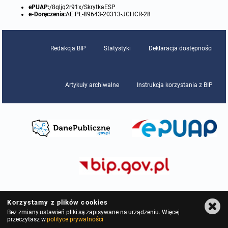
ePUAP:
/8qljq2r91x/SkrytkaESP
e-Doręczenia:
AE:PL-89643-20313-JCHCR-28
Redakcja BIP
Statystyki
Deklaracja dostępności
Artykuły archiwalne
Instrukcja korzystania z BIP
Korzystamy z plików cookies
Bez zmiany ustawień pliki są zapisywane na urządzeniu. Więcej
przeczytasz w
polityce prywatności