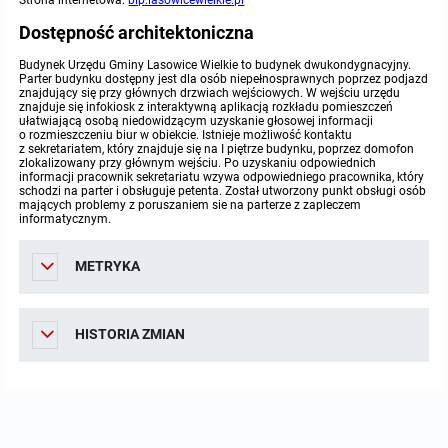
Strona internetowa:
bip.lasowicewielkie.pl
Dostępność architektoniczna
Budynek Urzędu Gminy Lasowice Wielkie to budynek dwukondygnacyjny.
Parter budynku dostępny jest dla osób niepełnosprawnych poprzez podjazd
znajdujący się przy głównych drzwiach wejściowych. W wejściu urzędu
znajduje się infokiosk z interaktywną aplikacją rozkładu pomieszczeń
ułatwiającą osobą niedowidzącym uzyskanie głosowej informacji
o rozmieszczeniu biur w obiekcie. Istnieje możliwość kontaktu
z sekretariatem, który znajduje się na I piętrze budynku, poprzez domofon
zlokalizowany przy głównym wejściu. Po uzyskaniu odpowiednich
informacji pracownik sekretariatu wzywa odpowiedniego pracownika, który
schodzi na parter i obsługuje petenta. Został utworzony punkt obsługi osób
mających problemy z poruszaniem sie na parterze z zapleczem
informatycznym.
METRYKA
HISTORIA ZMIAN