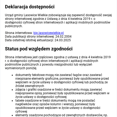
Deklaracja dostępności
Protokoły z posiedzeń sesji 2023
Wspólne posiedzenia Komisji Rady Gminy Lasowice Wielkie
Uchwały Rady Gminy 2009-2014
Informacje o finansach publicznych
Strategia rozwoju
Kogo dotyczy BIP?
MENU PRZEDMIOTOWE
Urząd gminy Lasowice Wielkie
zobowiązuje się zapewnić dostępność swojej
strony internetowej zgodnie z Ustawą z dnia 4 kwietnia 2019 r. o
Protokoły z posiedzeń sesji 2022
Doraźna komisji ds. wyboru ławników
Uchwały Rady Gminy do 2007
Opinie Regionalnej Izby Obrachunkowej
Regulamin organizacyjny
Co powinien zawierać BIP?
Instytucje Gminne
dostępności cyfrowej stron internetowych i aplikacji mobilnych podmiotów
publicznych.
Strona internetowa:
bip.lasowicewielkie.pl
Protokoły z posiedzeń sesji 2021
Gospodarka przestrzenna
Podstawy prawne
JEDNOSTKI ORGANIZACYJNE
Zarządzenia Wójta
Data publikacji strony internetowej:
24.02.2004
Data ostatniej istotnej aktualizacji:
24.03.2025
Protokoły z posiedzeń sesji 2020
Raport dostępności
Formularz oświadczenia BIP
Status pod względem zgodności
Sołectwa
Zarządzenia Wójta 2024-2029
Podatki i opłaty
Ośrodek Pomocy Społecznej
Strona internetowa jest
częściowo zgodna
z ustawą z dnia 4 kwietnia 2019
Protokoły z posiedzeń sesji 2019
r. o dostępności cyfrowej stron internetowych i aplikacji mobilnych
Zarządzenia Wójta 2018-2023
Formularze na podatki lokalne obowiązujące od 1 lipca 2019 r.
Preferencyjny zakup węgla
Zespół Szkolno-Przedszkolny w Chocianowicach
podmiotów publicznych z powodu niezgodności lub wyłączeń
wymienionych poniżej.
Protokoły z posiedzeń sesji 2018
Zarządzenia Wójta Gminy w 2010 roku
Umorzenia
Oświadczenia majątkowe radnych i pracowników
Zespół Szkolno-Przedszkolny w Lasowicach Wielkich
dokumenty tekstowe mogą nie zawierać tagów oraz zawierać
nieopisane elementy graficzne, ponieważ były opublikowane przed
wejściem w życie ustawy o dostępności cyfrowej lub pochodzą ze
źródeł zewnętrznych
Protokoły z posiedzeń sesji 2017
Zarządzenia Wójta Gminy w 2011 r.
Podatki i opłaty lokalne
Obwieszczenia i ogłoszenia
Biblioteka Publiczna
zdjęcia i grafiki osadzone w treści dokumentu mogą zawierać
niepoprawne opisy, ponieważ były opublikowane przed wejściem w
życie ustawy o dostępności cyfrowej
Protokoły z posiedzeń sesji 2017
Zarządzenia Wójta do 2007
Informacje publiczne archiwalne
Praca w Urzędzie
tabele osadzone w treści dokumentu mogą nie posiadać
nagłówków oraz opisów kolumn i wierszy, ponieważ były
opublikowane przed wejściem w życie ustawy o dostępności
cyfrowej
Protokoły z posiedzeń sesji 2016
Zarządzenia w 2008 roku
Informacje o środowisku
Ogłoszenia o naborze
Ochrona Środowiska
elementy osadzone pochodzące od zewnętrznych dostawców, np.