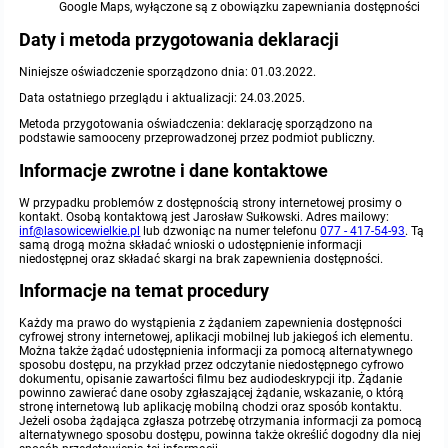
Google Maps, wyłączone są z obowiązku zapewniania dostępności
Protokoły z posiedzeń sesji 2015
Zarządzenia w 2009
Oświadczenia kandydata
Publicznie dostępny wykaz danych o środowisku
Kontrole
Daty i metoda przygotowania deklaracji
Niniejsze oświadczenie sporządzono dnia:
01.03.2022
.
Protokoły z posiedzeń sesji 2014
Informacja o wynikach naboru
Rejestr działalności regulowanej
Przetargi
Data ostatniego przeglądu i aktualizacji:
24.03.2025
.
Metoda przygotowania oświadczenia: deklarację sporządzono na
Protokoły z posiedzeń sesji 2013
Roczne sprawozdania z gospodarki odpadami
Platforma e-Zamówienia
Gminna Ewidencja Zabytków Gminy Lasowice Wielkie
podstawie samooceny przeprowadzonej przez podmiot publiczny.
Informacje zwrotne i dane kontaktowe
Protokoły z posiedzeń sesji 2012
Analiza stanu gospodarki odpadami
Ogłoszenia dodatkowe
Planowanie i zagospodarowanie przestrzenne
W przypadku problemów z dostępnością strony internetowej prosimy o
kontakt. Osobą kontaktową jest
Jarosław Sułkowski.
Adres mailowy:
inf@lasowicewielkie.pl
lub dzwoniąc na numer telefonu
077 - 417-54-93
. Tą
Protokoły z posiedzeń sesji 2011
Okresowa ocena jakości wody
Odpowiedzi na zapytania
Studium uwarunkowań i kierunków zagospodarowania przestrzennego
Zaproszenia do składania ofert
samą drogą można składać wnioski o udostępnienie informacji
niedostępnej oraz składać skargi na brak zapewnienia dostępności.
Protokoły z posiedzeń sesji 2010
Sprawozdanie okresowe z realizacji programu ochrony powietrza
Informacja z otwarcia ofert
Miejscowe plany zagospodarowania przestrzennego
Archiwum BIP
Obowiązujące
Informacje na temat procedury
Każdy ma prawo do wystąpienia z żądaniem zapewnienia dostępności
Dyżury Przewodniczącego Rady Gminy
Plan Postępowań
Plan ogólny gminy
OGŁOSZENIA
Taryfy dla zbiorowego zaopatrzenia w wodę i zbiorowego odprowadzania
W trakcie opracowania
Obowiązujące
cyfrowej strony internetowej, aplikacji mobilnej lub jakiegoś ich elementu.
ścieków dla Gminy Lasowice Wielkie
Można także żądać udostępnienia informacji za pomocą alternatywnego
sposobu dostępu, na przykład przez odczytanie niedostępnego cyfrowo
dokumentu, opisanie zawartości filmu bez audiodeskrypcji itp. Żądanie
Informacje o wyborze ofert
Formularze dotyczące aktów planowania przestrzennego
W trakcie opracowania
Obowiązujący
powinno zawierać dane osoby zgłaszającej żądanie, wskazanie, o którą
Ochrona danych osobowych
stronę internetową lub aplikację mobilną chodzi oraz sposób kontaktu.
Jeżeli osoba żądająca zgłasza potrzebę otrzymania informacji za pomocą
Wnioski o sporządzenie lub zmianę planów ogólnych lub planów
W trakcie opracowania
alternatywnego sposobu dostępu, powinna także określić dogodny dla niej