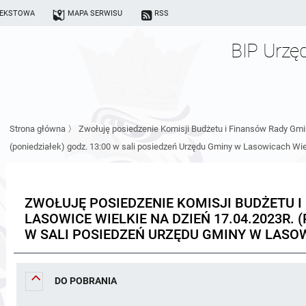
TEKSTOWA
MAPA SERWISU
RSS
BIP Urzę
Strona główna
〉
Zwołuję posiedzenie Komisji Budżetu i Finansów Rady Gmin
(poniedziałek) godz. 13:00 w sali posiedzeń Urzędu Gminy w Lasowicach Wie
ZWOŁUJĘ POSIEDZENIE KOMISJI BUDŻETU 
LASOWICE WIELKIE NA DZIEŃ 17.04.2023R. (
W SALI POSIEDZEŃ URZĘDU GMINY W LASO
DO POBRANIA