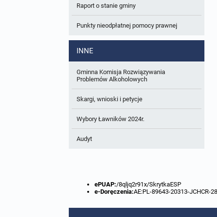
Raport o stanie gminy
W trakcie opracowania
Wnioski o sporządzenie lub zmianę planów
ogólnych lub planów miejscowych
Punkty nieodpłatnej pomocy prawnej
Zbiory danych przestrzennych
INNE
Analizy zmian w zagospodarowaniu
przestrzennym
Gminna Komisja Rozwiązywania
Problemów Alkoholowych
Skargi, wnioski i petycje
Wybory Ławników 2024r.
Audyt
ePUAP:
/8qljq2r91x/SkrytkaESP
e-Doręczenia:
AE:PL-89643-20313-JCHCR-2