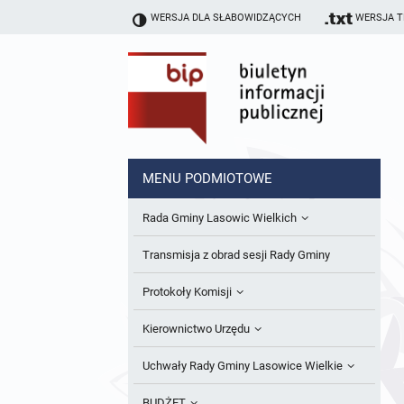
WERSJA DLA SŁABOWIDZĄCYCH
WERSJA 
MENU PODMIOTOWE
Rada Gminy Lasowic Wielkich
Sesje Rady Gminy
Transmisja z obrad sesji Rady Gminy
Skład Rady Gminy
Protokoły Komisji
Interpelacje i Zapytania Radnych
Komisja Budżetu i Finansów
Kierownictwo Urzędu
Komisje Rady Gminy i informacja o
Komisja Oświatowa
Wójt
Uchwały Rady Gminy Lasowice Wielkie
terminach zwołania komisji
Komisja Komunalno Rolna
Referaty i stanowiska
Uchwały Rady Gminy 2024-2029
BUDŻET