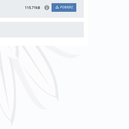
115.71kB
POBIERZ