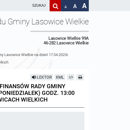
A
A
A
du Gminy Lasowice Wielkie
Lasowice Wielkie 99A
46-282 Lasowice Wielkie
y Lasowice Wielkie na dzień 17.04.2023r.
lkich
LEKTOR
XML
I FINANSÓW RADY GMINY
PONIEDZIAŁEK) GODZ. 13:00
WICACH WIELKICH