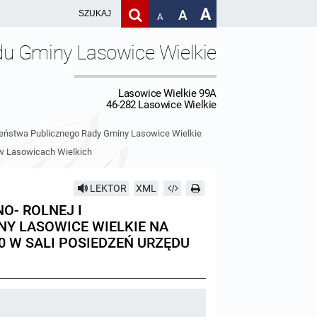
A
A
A
du Gminy Lasowice Wielkie
Lasowice Wielkie 99A
46-282 Lasowice Wielkie
czeństwa Publicznego Rady Gminy Lasowice Wielkie
y w Lasowicach Wielkich
LEKTOR
XML
O- ROLNEJ I
Y LASOWICE WIELKIE NA
30 W SALI POSIEDZEŃ URZĘDU