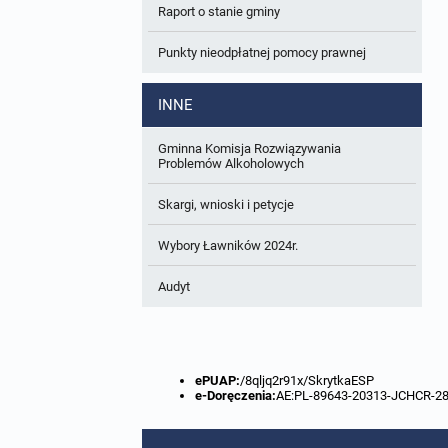
Raport o stanie gminy
W trakcie opracowania
Wnioski o sporządzenie lub zmianę planów
ogólnych lub planów miejscowych
Punkty nieodpłatnej pomocy prawnej
Zbiory danych przestrzennych
INNE
Analizy zmian w zagospodarowaniu
przestrzennym
Gminna Komisja Rozwiązywania
Problemów Alkoholowych
Skargi, wnioski i petycje
Wybory Ławników 2024r.
Audyt
ePUAP:
/8qljq2r91x/SkrytkaESP
e-Doręczenia:
AE:PL-89643-20313-JCHCR-2