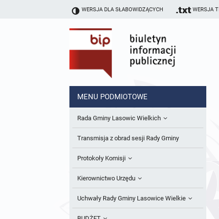
WERSJA DLA SŁABOWIDZĄCYCH
WERSJA 
MENU PODMIOTOWE
Rada Gminy Lasowic Wielkich
Sesje Rady Gminy
Transmisja z obrad sesji Rady Gminy
Skład Rady Gminy
Protokoły Komisji
Interpelacje i Zapytania Radnych
Komisja Budżetu i Finansów
Kierownictwo Urzędu
Komisje Rady Gminy i informacja o
Komisja Oświatowa
Wójt
Uchwały Rady Gminy Lasowice Wielkie
terminach zwołania komisji
Komisja Komunalno Rolna
Referaty i stanowiska
Uchwały Rady Gminy 2024-2029
BUDŻET