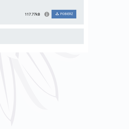
117.77kB
POBIERZ