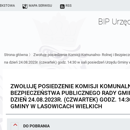
TEKSTOWA
MAPA SERWISU
RSS
BIP Urzę
Strona główna
〉
Zwołuję posiedzenie Komisji Komunalno- Rolnej i Bezpie
na dzień 24.08.2023r. (czwartek) godz. 14:30 w sali posiedzeń Urzędu Gmin
ZWOŁUJĘ POSIEDZENIE KOMISJI KOMUNALN
BEZPIECZEŃSTWA PUBLICZNEGO RADY GMIN
DZIEŃ 24.08.2023R. (CZWARTEK) GODZ. 14:
GMINY W LASOWICACH WIELKICH
DO POBRANIA