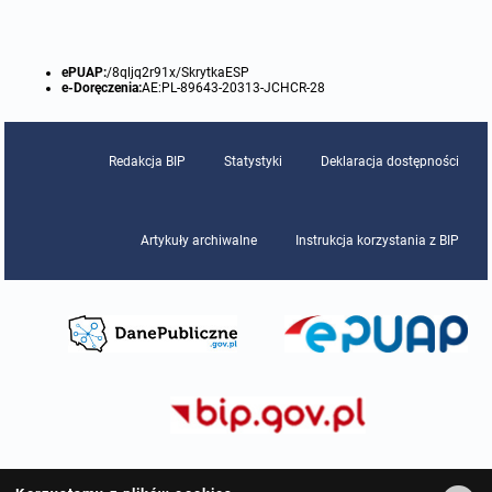
miejscowych
Raport o stanie gminy
Zbiory danych przestrzennych
Punkty nieodpłatnej pomocy prawnej
ePUAP:
/8qljq2r91x/SkrytkaESP
e-Doręczenia:
AE:PL-89643-20313-JCHCR-28
Analizy zmian w zagospodarowaniu przestrzennym
INNE
Redakcja BIP
Statystyki
Deklaracja dostępności
Gminna Komisja Rozwiązywania Problemów Alkoholowych
Skargi, wnioski i petycje
Artykuły archiwalne
Instrukcja korzystania z BIP
Wybory Ławników 2024r.
Audyt