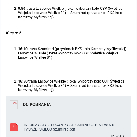
9:50
trasa Lasowice Wielkie ( lokal wyborczy koło OSP Świetlica
Protokoły z posiedzeń sesji 2015
Zarządzenia w 2009
Oświadczenia kandydata
Publicznie dostępny wykaz danych o środowisku
Kontrole
Wiejska Lasowice Wielkie 81) – Szumirad (przystanek PKS koło
Karczmy Myśliwskiej)
Protokoły z posiedzeń sesji 2014
Informacja o wynikach naboru
Rejestr działalności regulowanej
Przetargi
Kurs nr 2
Protokoły z posiedzeń sesji 2013
Roczne sprawozdania z gospodarki odpadami
Platforma e-Zamówienia
Gminna Ewidencja Zabytków Gminy Lasowice Wielkie
16:10
trasa Szumirad (przystanek PKS koło Karczmy Myśliwskiej) -
Lasowice Wielkie ( lokal wyborczy koło OSP Świetlica Wiejska
Protokoły z posiedzeń sesji 2012
Analiza stanu gospodarki odpadami
Ogłoszenia dodatkowe
Planowanie i zagospodarowanie przestrzenne
Lasowice Wielkie 81)
Protokoły z posiedzeń sesji 2011
Okresowa ocena jakości wody
Odpowiedzi na zapytania
Studium uwarunkowań i kierunków zagospodarowania przestrzennego
Zaproszenia do składania ofert
16:50
trasa Lasowice Wielkie ( lokal wyborczy koło OSP Świetlica
Wiejska Lasowice Wielkie 81) – Szumirad (przystanek PKS koło
Protokoły z posiedzeń sesji 2010
Sprawozdanie okresowe z realizacji programu ochrony powietrza
Informacja z otwarcia ofert
Miejscowe plany zagospodarowania przestrzennego
Archiwum BIP
Obowiązujące
Karczmy Myśliwskiej)
Dyżury Przewodniczącego Rady Gminy
Plan Postępowań
Plan ogólny gminy
OGŁOSZENIA
Taryfy dla zbiorowego zaopatrzenia w wodę i zbiorowego odprowadzania
W trakcie opracowania
Obowiązujące
DO POBRANIA
ścieków dla Gminy Lasowice Wielkie
Informacje o wyborze ofert
Formularze dotyczące aktów planowania przestrzennego
W trakcie opracowania
Obowiązujący
Ochrona danych osobowych
INFORMACJA O ORGANIZACJI GMINNEGO PRZEWOZU
PASAŻERSKIEGO Szumirad.pdf
Wnioski o sporządzenie lub zmianę planów ogólnych lub planów
W trakcie opracowania
116.28kB