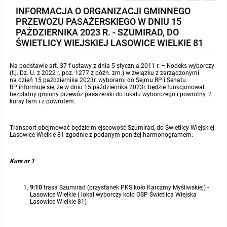
INFORMACJA O ORGANIZACJI GMINNEGO
Protokoły z posiedzeń sesji 2023
Wspólne posiedzenia Komisji Rady Gminy Lasowice Wielkie
Uchwały Rady Gminy 2009-2014
Informacje o finansach publicznych
Strategia rozwoju
Kogo dotyczy BIP?
MENU PRZEDMIOTOWE
PRZEWOZU PASAŻERSKIEGO W DNIU 15
PAŻDZIERNIKA 2023 R. - SZUMIRAD, DO
Protokoły z posiedzeń sesji 2022
Doraźna komisji ds. wyboru ławników
Uchwały Rady Gminy do 2007
Opinie Regionalnej Izby Obrachunkowej
Regulamin organizacyjny
Co powinien zawierać BIP?
ŚWIETLICY WIEJSKIEJ LASOWICE WIELKIE 81
Instytucje Gminne
Na podstawie art. 37 f ustawy z dnia 5 stycznia 2011 r. – Kodeks wyborczy
Protokoły z posiedzeń sesji 2021
Gospodarka przestrzenna
Podstawy prawne
JEDNOSTKI ORGANIZACYJNE
Zarządzenia Wójta
(t.j. Dz. U. z 2022 r. poz. 1277 z późn. zm.) w związku z zarządzonymi
na dzień 15 października 2023r. wyborami do Sejmu RP i Senatu
RP informuje się, że w dniu 15 października 2023r. będzie funkcjonował
Protokoły z posiedzeń sesji 2020
Raport dostępności
Formularz oświadczenia BIP
Sołectwa
Zarządzenia Wójta 2024-2029
Podatki i opłaty
Ośrodek Pomocy Społecznej
bezpłatny gminny przewóz pasażerski do lokalu wyborczego i powrotny. 2
kursy tam i z powrotem.
Protokoły z posiedzeń sesji 2019
Zarządzenia Wójta 2018-2023
Formularze na podatki lokalne obowiązujące od 1 lipca 2019 r.
Preferencyjny zakup węgla
Zespół Szkolno-Przedszkolny w Chocianowicach
Transport obejmować będzie miejscowość Szumirad, do Świetlicy Wiejskiej
Lasowice Wielkie 81 zgodnie z podanym poniżej harmonogramem.
Protokoły z posiedzeń sesji 2018
Zarządzenia Wójta Gminy w 2010 roku
Umorzenia
Oświadczenia majątkowe radnych i pracowników
Zespół Szkolno-Przedszkolny w Lasowicach Wielkich
Kurs nr 1
Protokoły z posiedzeń sesji 2017
Zarządzenia Wójta Gminy w 2011 r.
Podatki i opłaty lokalne
Obwieszczenia i ogłoszenia
Biblioteka Publiczna
9:10
trasa Szumirad (przystanek PKS koło Karczmy Myśliwskiej) -
Protokoły z posiedzeń sesji 2017
Zarządzenia Wójta do 2007
Informacje publiczne archiwalne
Praca w Urzędzie
Lasowice Wielkie ( lokal wyborczy koło OSP Świetlica Wiejska
Lasowice Wielkie 81)
Protokoły z posiedzeń sesji 2016
Zarządzenia w 2008 roku
Informacje o środowisku
Ogłoszenia o naborze
Ochrona Środowiska