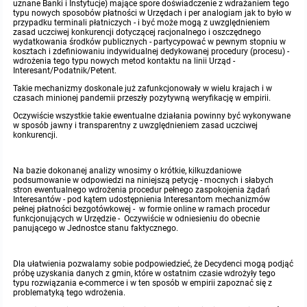
uznane Banki i Instytucje) mające spore doświadczenie z wdrażaniem tego
typu nowych sposobów płatności w Urzędach i per analogiam jak to było w
Protokoły z posiedzeń sesji 2015
przypadku terminali płatniczych - i być może mogą z uwzględnieniem
Zarządzenia w 2009
Oświadczenia kandydata
Publicznie dostępny wykaz danych o środowisku
Kontrole
zasad uczciwej konkurencji dotyczącej racjonalnego i oszczędnego
wydatkowania środków publicznych - partycypować w pewnym stopniu w
kosztach i zdefiniowaniu indywidualnej dedykowanej procedury (procesu) -
Protokoły z posiedzeń sesji 2014
Informacja o wynikach naboru
Rejestr działalności regulowanej
Przetargi
wdrożenia tego typu nowych metod kontaktu na linii Urząd -
Interesant/Podatnik/Petent.
Takie mechanizmy doskonale już zafunkcjonowały w wielu krajach i w
Protokoły z posiedzeń sesji 2013
Roczne sprawozdania z gospodarki odpadami
Platforma e-Zamówienia
Gminna Ewidencja Zabytków Gminy Lasowice Wielkie
czasach minionej pandemii przeszły pozytywną weryfikację w empirii.
Oczywiście wszystkie takie ewentualne działania powinny być wykonywane
Protokoły z posiedzeń sesji 2012
w sposób jawny i transparentny z uwzględnieniem zasad uczciwej
Analiza stanu gospodarki odpadami
Ogłoszenia dodatkowe
Planowanie i zagospodarowanie przestrzenne
konkurencji.
Protokoły z posiedzeń sesji 2011
Okresowa ocena jakości wody
Odpowiedzi na zapytania
Studium uwarunkowań i kierunków zagospodarowania przestrzennego
Zaproszenia do składania ofert
Na bazie dokonanej analizy wnosimy o krótkie, kilkuzdaniowe
podsumowanie w odpowiedzi na niniejszą petycję - mocnych i słabych
stron ewentualnego wdrożenia procedur pełnego zaspokojenia żądań
Protokoły z posiedzeń sesji 2010
Sprawozdanie okresowe z realizacji programu ochrony powietrza
Informacja z otwarcia ofert
Miejscowe plany zagospodarowania przestrzennego
Archiwum BIP
Obowiązujące
Interesantów - pod kątem udostępnienia Interesantom mechanizmów
pełnej płatności bezgotówkowej - w formie online w ramach procedur
funkcjonujących w Urzędzie - Oczywiście w odniesieniu do obecnie
Dyżury Przewodniczącego Rady Gminy
panującego w Jednostce stanu faktycznego.
Plan Postępowań
Plan ogólny gminy
OGŁOSZENIA
Taryfy dla zbiorowego zaopatrzenia w wodę i zbiorowego odprowadzania
W trakcie opracowania
Obowiązujące
ścieków dla Gminy Lasowice Wielkie
Informacje o wyborze ofert
Formularze dotyczące aktów planowania przestrzennego
Dla ułatwienia pozwalamy sobie podpowiedzieć, że Decydenci mogą podjąć
W trakcie opracowania
Obowiązujący
Ochrona danych osobowych
próbę uzyskania danych z gmin, które w ostatnim czasie wdrożyły tego
typu rozwiązania e-commerce i w ten sposób w empirii zapoznać się z
problematyką tego wdrożenia.
Wnioski o sporządzenie lub zmianę planów ogólnych lub planów
W trakcie opracowania