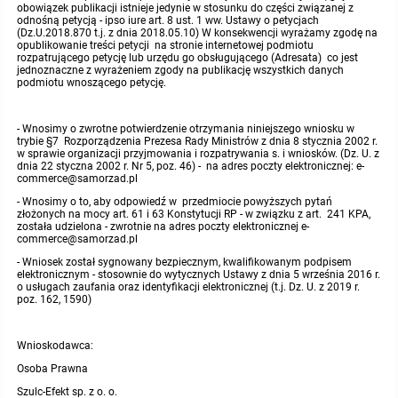
obowiązek publikacji istnieje jedynie w stosunku do części związanej z
odnośną petycją - ipso iure art. 8 ust. 1 ww. Ustawy o petycjach
(Dz.U.2018.870 t.j. z dnia 2018.05.10) W konsekwencji wyrażamy zgodę na
opublikowanie treści petycji na stronie internetowej podmiotu
rozpatrującego petycję lub urzędu go obsługującego (Adresata) co jest
jednoznaczne z wyrażeniem zgody na publikację wszystkich danych
podmiotu wnoszącego petycję.
- Wnosimy o zwrotne potwierdzenie otrzymania niniejszego wniosku w
trybie §7 Rozporządzenia Prezesa Rady Ministrów z dnia 8 stycznia 2002 r.
w sprawie organizacji przyjmowania i rozpatrywania s. i wniosków. (Dz. U. z
dnia 22 styczna 2002 r. Nr 5, poz. 46) - na adres poczty elektronicznej: e-
commerce@samorzad.pl
- Wnosimy o to, aby odpowiedź w przedmiocie powyższych pytań
złożonych na mocy art. 61 i 63 Konstytucji RP - w związku z art. 241 KPA,
została udzielona - zwrotnie na adres poczty elektronicznej e-
commerce@samorzad.pl
- Wniosek został sygnowany bezpiecznym, kwalifikowanym podpisem
elektronicznym - stosownie do wytycznych Ustawy z dnia 5 września 2016 r.
o usługach zaufania oraz identyfikacji elektronicznej (t.j. Dz. U. z 2019 r.
poz. 162, 1590)
Wnioskodawca:
Osoba Prawna
Szulc-Efekt sp. z o. o.