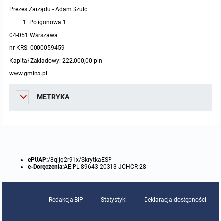
Prezes Zarządu - Adam Szulc
Poligonowa 1
04-051 Warszawa
nr KRS: 0000059459
Kapitał Zakładowy: 222.000,00 pln
www.gmina.pl
METRYKA
ePUAP:
/8qljq2r91x/SkrytkaESP
e-Doręczenia:
AE:PL-89643-20313-JCHCR-28
Redakcja BIP
Statystyki
Deklaracja dostępności