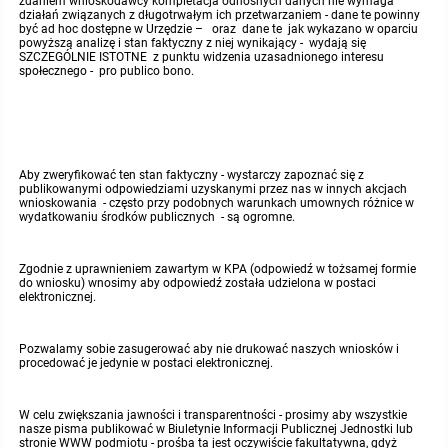
zdaniem wnioskodawcy kompletacja odnośnych danych nie wymaga
działań związanych z długotrwałym ich przetwarzaniem - dane te powinny
być ad hoc dostępne w Urzędzie – oraz dane te jak wykazano w oparciu
powyższą analizę i stan faktyczny z niej wynikający - wydają się
SZCZEGÓLNIE ISTOTNE z punktu widzenia uzasadnionego interesu
społecznego - pro publico bono.
Aby zweryfikować ten stan faktyczny - wystarczy zapoznać się z
publikowanymi odpowiedziami uzyskanymi przez nas w innych akcjach
wnioskowania - często przy podobnych warunkach umownych różnice w
wydatkowaniu środków publicznych - są ogromne.
Zgodnie z uprawnieniem zawartym w KPA (odpowiedź w tożsamej formie
do wniosku) wnosimy aby odpowiedź została udzielona w postaci
elektronicznej.
Pozwalamy sobie zasugerować aby nie drukować naszych wniosków i
procedować je jedynie w postaci elektronicznej.
W celu zwiększania jawności i transparentności - prosimy aby wszystkie
nasze pisma publikować w Biuletynie Informacji Publicznej Jednostki lub
stronie WWW podmiotu - prośba ta jest oczywiście fakultatywna, gdyż