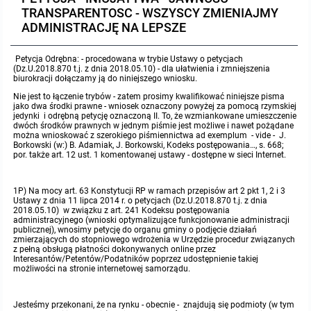
TRANSPARENTOSC - WSZYSCY ZMIENIAJMY
Protokoły z posiedzeń sesji 2023
Wspólne posiedzenia Komisji Rady Gminy Lasowice Wielkie
Uchwały Rady Gminy 2009-2014
Informacje o finansach publicznych
Strategia rozwoju
Kogo dotyczy BIP?
MENU PRZEDMIOTOWE
ADMINISTRACJĘ NA LEPSZE
Protokoły z posiedzeń sesji 2022
Doraźna komisji ds. wyboru ławników
Uchwały Rady Gminy do 2007
Opinie Regionalnej Izby Obrachunkowej
Regulamin organizacyjny
Co powinien zawierać BIP?
Instytucje Gminne
Petycja Odrębna: - procedowana w trybie Ustawy o petycjach
(Dz.U.2018.870 t.j. z dnia 2018.05.10) - dla ułatwienia i zmniejszenia
biurokracji dołączamy ją do niniejszego wniosku.
Protokoły z posiedzeń sesji 2021
Gospodarka przestrzenna
Podstawy prawne
JEDNOSTKI ORGANIZACYJNE
Zarządzenia Wójta
Nie jest to łączenie trybów - zatem prosimy kwalifikować niniejsze pisma
jako dwa środki prawne - wniosek oznaczony powyżej za pomocą rzymskiej
jedynki i odrębną petycję oznaczoną II. To, że wzmiankowane umieszczenie
Protokoły z posiedzeń sesji 2020
Raport dostępności
Formularz oświadczenia BIP
dwóch środków prawnych w jednym piśmie jest możliwe i nawet pożądane
Sołectwa
Zarządzenia Wójta 2024-2029
Podatki i opłaty
Ośrodek Pomocy Społecznej
można wnioskować z szerokiego piśmiennictwa ad exemplum - vide - J.
Borkowski (w:) B. Adamiak, J. Borkowski, Kodeks postępowania…, s. 668;
por. także art. 12 ust. 1 komentowanej ustawy - dostępne w sieci Internet.
Protokoły z posiedzeń sesji 2019
Zarządzenia Wójta 2018-2023
Formularze na podatki lokalne obowiązujące od 1 lipca 2019 r.
Preferencyjny zakup węgla
Zespół Szkolno-Przedszkolny w Chocianowicach
1P) Na mocy art. 63 Konstytucji RP w ramach przepisów art 2 pkt 1, 2 i 3
Protokoły z posiedzeń sesji 2018
Zarządzenia Wójta Gminy w 2010 roku
Umorzenia
Oświadczenia majątkowe radnych i pracowników
Zespół Szkolno-Przedszkolny w Lasowicach Wielkich
Ustawy z dnia 11 lipca 2014 r. o petycjach (Dz.U.2018.870 t.j. z dnia
2018.05.10) w związku z art. 241 Kodeksu postępowania
administracyjnego (wnioski optymalizujące funkcjonowanie administracji
Protokoły z posiedzeń sesji 2017
publicznej), wnosimy petycję do organu gminy o podjęcie działań
Zarządzenia Wójta Gminy w 2011 r.
Podatki i opłaty lokalne
Obwieszczenia i ogłoszenia
Biblioteka Publiczna
zmierzających do stopniowego wdrożenia w Urzędzie procedur związanych
z pełną obsługą płatności dokonywanych online przez
Interesantów/Petentów/Podatników poprzez udostępnienie takiej
Protokoły z posiedzeń sesji 2017
Zarządzenia Wójta do 2007
Informacje publiczne archiwalne
Praca w Urzędzie
możliwości na stronie internetowej samorządu.
Protokoły z posiedzeń sesji 2016
Zarządzenia w 2008 roku
Informacje o środowisku
Ogłoszenia o naborze
Ochrona Środowiska
Jesteśmy przekonani, że na rynku - obecnie - znajdują się podmioty (w tym