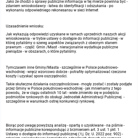
miejscowych
Raport o stanie gminy
Jako że chodzi o sprawy publiczne informacja w tej mierze powinna być -
zdaniem wnioskodawcy - łatwa do identyfikacji i odszukania - po
wykonaniu odpowiedniego rekonesansu w sieci Internet
Zbiory danych przestrzennych
Punkty nieodpłatnej pomocy prawnej
Uzasadnienie wniosku:
Analizy zmian w zagospodarowaniu przestrzennym
INNE
Jak wykazują odpowiedzi uzyskane w ramach uprzednich naszych akcji
wnioskowania - w trybie ustawy o dostępie do informacji publicznej - w
której pytaliśmy o szereg aspektów związanych z obecnym stanem
Gminna Komisja Rozwiązywania Problemów Alkoholowych
prawnym - część Gmin /Miast - nieracjonalnie wydatkuje publiczne
pieniądze - w obszarach, o które pytaliśmy.
Skargi, wnioski i petycje
Tymczasem inne Gminy/Miasta - szczególnie w Polsce południowo-
wschodniej - wręcz wzorcowo dobrze - potrafiły optymalizować rzeczone
koszty i uzyskać spore oszczędności.
Wybory Ławników 2024r.
Takie skuteczne działania oszczędnościowe - mogły zostać i zostały podjęte
przez Gminy w Polsce południowo-wschodniej - jak mniemamy z tego
powodu, że w ciągu ostatnich 10 lat - wiele zmieniło się w podejściu
Audyt
podmiotów rynkowych do obsługi Jednostek Administracji Publicznej -
szczególnie w warunkach ostrej konkurencji rynkowej.
Biorąc pod uwagę powyższą analizę - opartą o uzyskiwane - na piśmie -
informacje publiczne korespondując z brzmieniem art. 3 ust. 1 pkt. 1
Ustawy o dostępie do informacji publicznej ( t.j. Dz. U. 2022 poz. 902) -